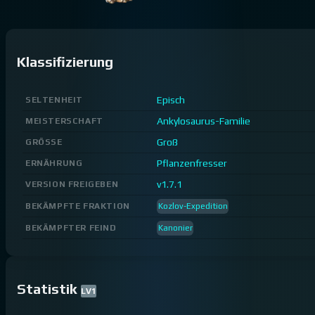
Klassifizierung
Episch
SELTENHEIT
Ankylosaurus-Familie
MEISTERSCHAFT
Groß
GRÖSSE
Pflanzenfresser
ERNÄHRUNG
v1.7.1
VERSION FREIGEBEN
BEKÄMPFTE FRAKTION
Kozlov-Expedition
BEKÄMPFTER FEIND
Kanonier
Statistik
LV
1