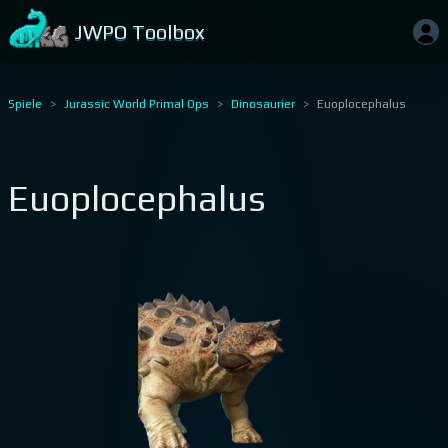
JWPO Toolbox
Spiele
Jurassic World Primal Ops
Dinosaurier
Euoplocephalus
Euoplocephalus