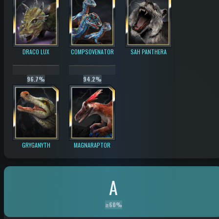
DRACO LUX
COMPSOVENATOR
SAH PANTHERA
96.7%
94.2%
GRYGANYTH
MAGNARAPTOR
A
≥
60%