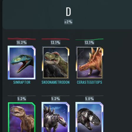
D
≥
2%
16.2%
13.1%
13.1%
SINRAPTOR
SKOONAMETRODON
CERASTEGOTOPS
5.3%
5.3%
5.0%