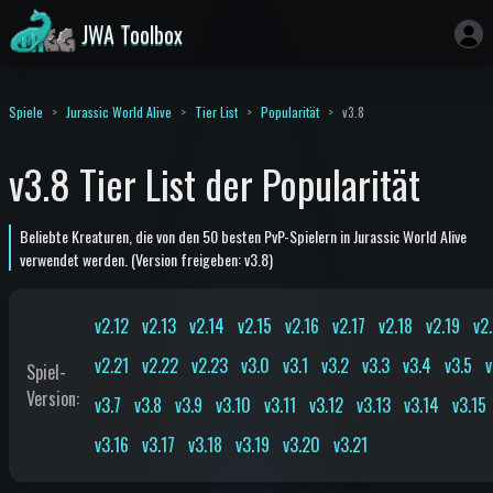
JWA Toolbox
Spiele
Jurassic World Alive
Tier List
Popularität
v3.8
v3.8 Tier List der Popularität
Beliebte Kreaturen, die von den 50 besten PvP-Spielern in Jurassic World Alive
verwendet werden. (Version freigeben: v3.8)
v2.12
v2.13
v2.14
v2.15
v2.16
v2.17
v2.18
v2.19
v2
v2.21
v2.22
v2.23
v3.0
v3.1
v3.2
v3.3
v3.4
v3.5
v
Spiel-
Version
:
v3.7
v3.8
v3.9
v3.10
v3.11
v3.12
v3.13
v3.14
v3.15
v3.16
v3.17
v3.18
v3.19
v3.20
v3.21