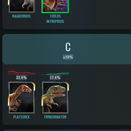
RAJADORIXIS
THYLOS
INTREPIDUS
C
≥
20%
32.0%
27.6%
PLATEOREX
TRYKOVENATOR