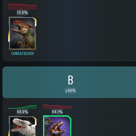
72.5%
CONCATOLOCH
B
≥
40%
49.5%
44.1%