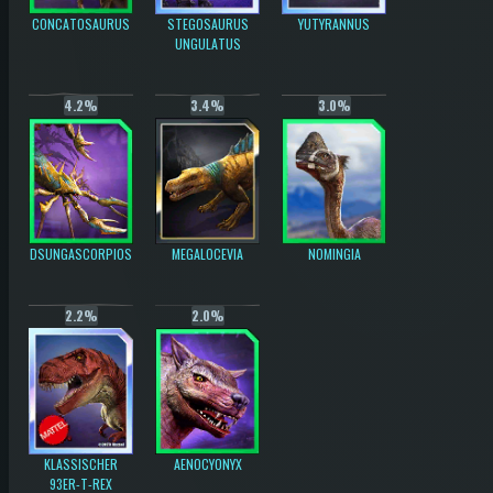
CONCATOSAURUS
STEGOSAURUS
YUTYRANNUS
UNGULATUS
4.2%
3.4%
3.0%
DSUNGASCORPIOS
MEGALOCEVIA
NOMINGIA
2.2%
2.0%
KLASSISCHER
AENOCYONYX
93ER-T-REX