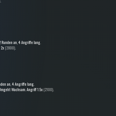
)
.
2 Runden an
, 4 Angriffe lang
.
f
2x
(2800)
.
nden an
, 4 Angriffe lang
.
Umgeht Wachsam
.
Angriff
1.5x
(2100)
.