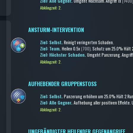
Ziel: Alle Gegner.
Umgeht Wachsam
.
Angriff
1x
(1400
Abklingzeit: 2.
ANSTURM-INTERVENTION
Ziel: Selbst.
Reinigt veringerten Schaden
.
Ziel: Team.
Heilen
0.5x
(700)
.
Schutz
um 25.0%
Hält 
Ziel: Höchster Schaden.
Umgeht Panzerung
.
Angrif
Abklingzeit: 2.
AUFHEBENDER GRUPPENSTOSS
Ziel: Selbst.
Panzerung erhöhen
um 25.0%
Hält 2 Ru
Ziel: Alle Gegner.
Aufhebung aller positiven Effekte
.
Abklingzeit: 2.
UNGEBÄNDIGTER HEILENDER GEGENANGRIFF