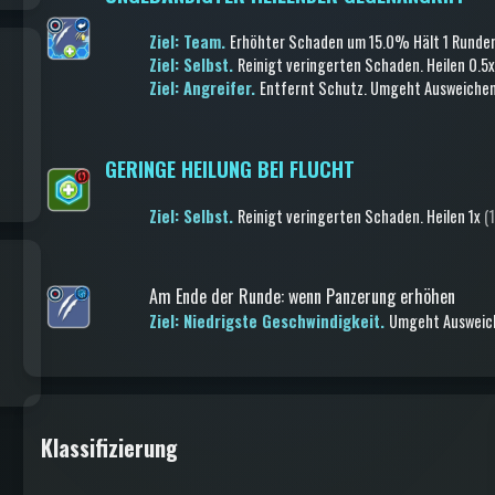
Ziel: Team.
Erhöhter Schaden
um 15.0%
Hält 1 Runde
Ziel: Selbst.
Reinigt veringerten Schaden
.
Heilen
0.5
Ziel: Angreifer.
Entfernt Schutz
.
Umgeht Ausweiche
GERINGE HEILUNG BEI FLUCHT
Ziel: Selbst.
Reinigt veringerten Schaden
.
Heilen
1x
(
Am Ende der Runde
:
wenn Panzerung erhöhen
Ziel: Niedrigste Geschwindigkeit.
Umgeht Ausweic
Klassifizierung