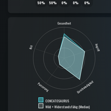
50%
50%
0%
0%
0%
Gesundheit
Angriff
Krit
Geschwindigkeit
Panzerung
CONCATOSAURUS
Wild + Widerstandsfähig (Median)