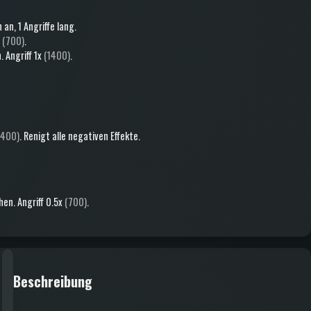
n an
, 1 Angriffe lang
.
x
(700)
.
n
.
Angriff
1x
(1400)
.
1400)
.
Renigt alle negativen Effekte
.
hen
.
Angriff
0.5x
(700)
.
Beschreibung