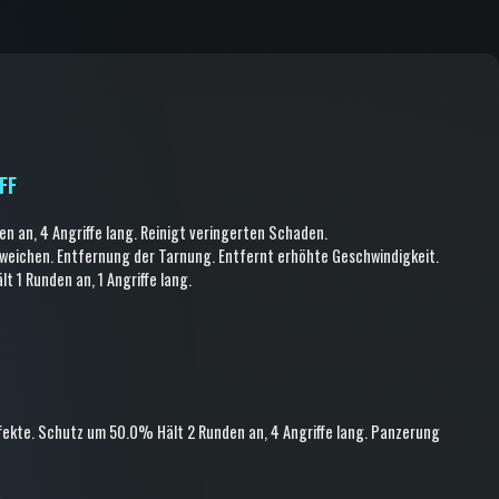
FF
en an
, 4 Angriffe lang
.
Reinigt veringerten Schaden
.
sweichen
.
Entfernung der Tarnung
.
Entfernt erhöhte Geschwindigkeit
.
lt 1 Runden an
, 1 Angriffe lang
.
fekte
.
Schutz
um 50.0%
Hält 2 Runden an
, 4 Angriffe lang
.
Panzerung