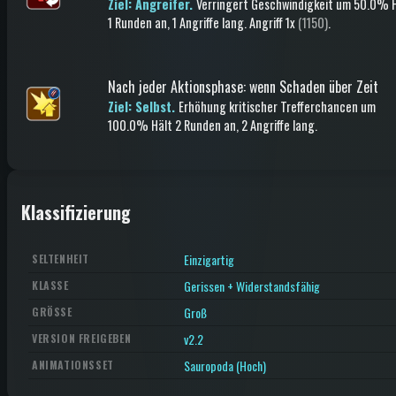
Ziel: Angreifer.
Verringert Geschwindigkeit
um 50.0%
H
1 Runden an
, 1 Angriffe lang
.
Angriff
1x
(1150)
.
Nach jeder Aktionsphase
:
wenn Schaden über Zeit
Ziel: Selbst.
Erhöhung kritischer Trefferchancen
um
100.0%
Hält 2 Runden an
, 2 Angriffe lang
.
Klassifizierung
Einzigartig
SELTENHEIT
Gerissen + Widerstandsfähig
KLASSE
Groß
GRÖSSE
v2.2
VERSION FREIGEBEN
Sauropoda (Hoch)
ANIMATIONSSET