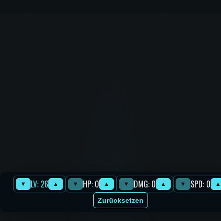
LV: 26
HP: 0
DMG: 0
SPD: 0
▼
▲
▼
▲
▼
▲
▼
▲
Zurücksetzen