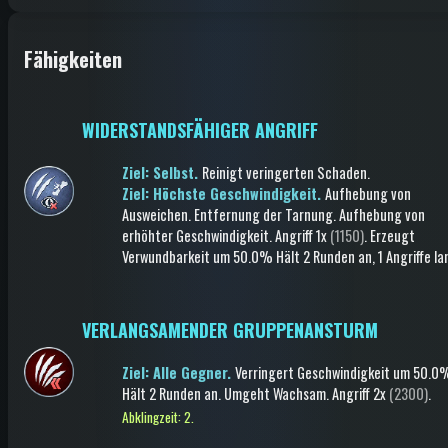
Fähigkeiten
WIDERSTANDSFÄHIGER ANGRIFF
Ziel: Selbst.
Reinigt veringerten Schaden
.
Ziel: Höchste Geschwindigkeit.
Aufhebung von
Ausweichen
.
Entfernung der Tarnung
.
Aufhebung von
erhöhter Geschwindigkeit
.
Angriff
1x
(1150)
.
Erzeugt
Verwundbarkeit
um 50.0%
Hält 2 Runden an
, 1 Angriffe l
VERLANGSAMENDER GRUPPENANSTURM
Ziel: Alle Gegner.
Verringert Geschwindigkeit
um 50.0
Hält 2 Runden an
.
Umgeht Wachsam
.
Angriff
2x
(2300)
.
Abklingzeit: 2.