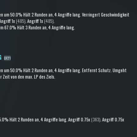
en
um 50.0%
Hält 2 Runden an
, 4 Angriffe lang
.
Verringert Geschwindigkeit
Angriff
1x
(485)
.
Angriff
1x
(485)
.
m 67.0%
Hält 3 Runden an
, 4 Angriffe lang
.
G
LV21
en
um 50.0%
Hält 2 Runden an
, 4 Angriffe lang
.
Entfernt Schutz
.
Umgeht
Zeit von den max. LP des Ziels
.
5.0%
Hält 2 Runden an
, 4 Angriffe lang
.
Angriff
0.75x
(363)
.
Angriff
0.75x