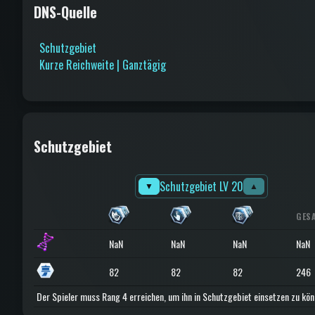
DNS-Quelle
Schutzgebiet
Kurze Reichweite | Ganztägig
Schutzgebiet
Schutzgebiet LV 20
▼
▲
GES
NaN
NaN
NaN
NaN
82
82
82
246
Der Spieler muss Rang 4 erreichen, um ihn in Schutzgebiet einsetzen zu kön