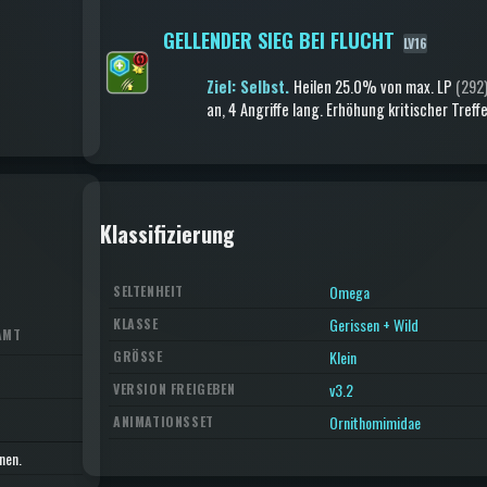
GELLENDER SIEG BEI FLUCHT
LV16
Ziel: Selbst.
Heilen
25.0% von max. LP
(292
an
, 4 Angriffe lang
.
Erhöhung kritischer Tref
Klassifizierung
Omega
SELTENHEIT
Gerissen + Wild
KLASSE
AMT
Klein
GRÖSSE
v3.2
VERSION FREIGEBEN
Ornithomimidae
ANIMATIONSSET
nen.