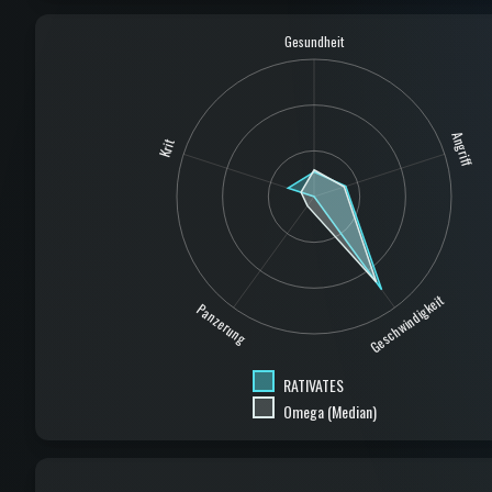
Gesundheit
Angriff
Krit
Geschwindigkeit
Panzerung
RATIVATES
Omega (Median)