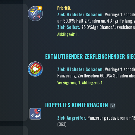
Priorität.
Ziel: Höchster Schaden.
Verringert schad
um 50.0%
Hält 2 Runden an
, 4 Angriffe lang
.
Ziel: Selbst.
75.0%ige Chance
Ausweichen
u
Abklingzeit: 1.
ENTMUTIGENDER ZERFLEISCHENDER SIE
Ziel: Höchster Schaden.
Verringert schad
Panzerung
.
Zerfleischen
60.0% Schaden über 
Verzögerung: 1.
Abklingzeit: 1.
DOPPELTES KONTERHACKEN
LV6
Ziel: Angreifer.
Panzerung reduzieren
um 1
(363)
.