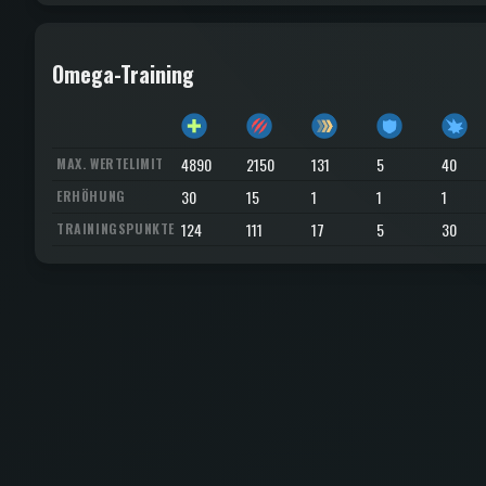
Omega-Training
4890
2150
131
5
40
MAX. WERTELIMIT
30
15
1
1
1
ERHÖHUNG
124
111
17
5
30
TRAININGSPUNKTE