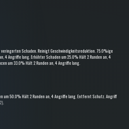
t veringerten Schaden
.
Reinigt Geschwindigkeitsreduktion
.
75.0%ige
an
, 4 Angriffe lang
.
Erhöhter Schaden
um 25.0%
Hält 2 Runden an
, 4
ancen
um 33.0%
Hält 2 Runden an
, 4 Angriffe lang
.
en
um 50.0%
Hält 2 Runden an
, 4 Angriffe lang
.
Entfernt Schutz
.
Angriff
2)
.