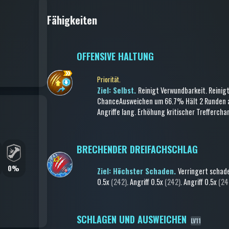
Fähigkeiten
OFFENSIVE HALTUNG
Priorität.
Ziel: Selbst.
Reinigt Verwundbarkeit
.
Reinig
Chance
Ausweichen
um 66.7%
Hält 2 Runden 
Angriffe lang
.
Erhöhung kritischer Trefferch
BRECHENDER DREIFACHSCHLAG
0%
Ziel: Höchster Schaden.
Verringert schad
0.5x
(242)
.
Angriff
0.5x
(242)
.
Angriff
0.5x
(24
SCHLAGEN UND AUSWEICHEN
LV11