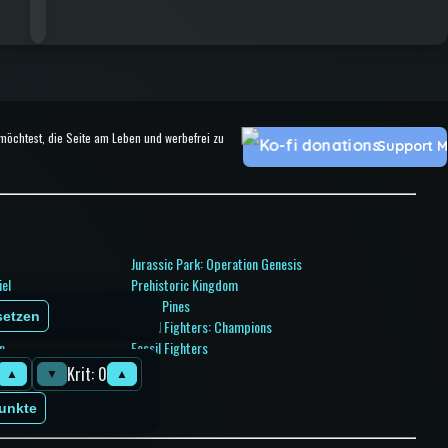
 möchtest, die Seite am Leben und werbefrei zu
Support 
Jurassic Park: Operation Genesis
iel
Prehistoric Kingdom
n 3
Paleo Pines
setzen
n 2
Fossil Fighters: Champions
n
Fossil Fighters
Krit: 0
▲
▼
▲
 Ops
unkte