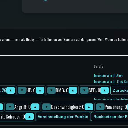
z allein — rein als Hobby — für Millionen von Spielern auf der ganzen Welt. Wenn du helfen
Spiele
Jurassic World Alive
Jurassic World: Das Sp
Jurassic World Evolutio
: 26
HP: 0
DMG: 0
SPD: 0
Zurück
▲
▼
▲
▼
▲
▼
▲
Jurassic World Evolutio
Jurassic World Evolutio
Jurassic World Play
Angriff: 0
Geschwindigkeit: 0
Panzerung: 0
▲
▼
▲
▼
▲
▼
Jurassic World Primal
rit. Schaden: 0
Voreinstellung der Punkte
Rücksetzen der P
Jurassic Park Builder
▲