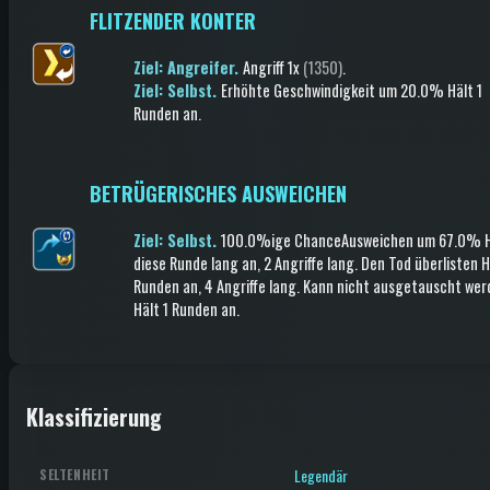
FLITZENDER KONTER
Ziel: Angreifer.
Angriff
1x
(1350)
.
Ziel: Selbst.
Erhöhte Geschwindigkeit
um 20.0%
Hält 1
Runden an
.
BETRÜGERISCHES AUSWEICHEN
Ziel: Selbst.
100.0%ige Chance
Ausweichen
um 67.0%
H
diese Runde lang an
, 2 Angriffe lang
.
Den Tod überlisten
H
Runden an
, 4 Angriffe lang
.
Kann nicht ausgetauscht wer
Hält 1 Runden an
.
Klassifizierung
Legendär
SELTENHEIT