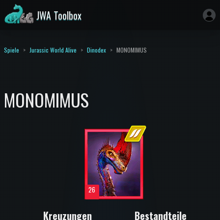
JWA Toolbox
Spiele
Jurassic World Alive
Dinodex
MONOMIMUS
MONOMIMUS
26
Kreuzungen
Bestandteile