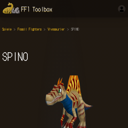
FF1 Toolbox
Spiele
Fossil Fighters
Vivosaurier
SPINO
SPINO