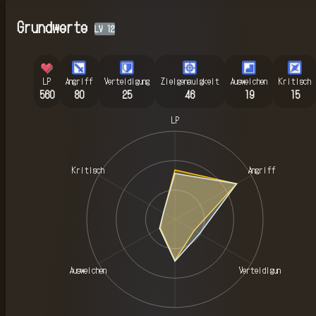
Grundwerte
LV
12
LP
Angriff
Verteidigung
Zielgenauigkeit
Ausweichen
Kritisch
560
80
25
46
19
15
LP
Kritisch
Angriff
Ausweichen
Verteidigung