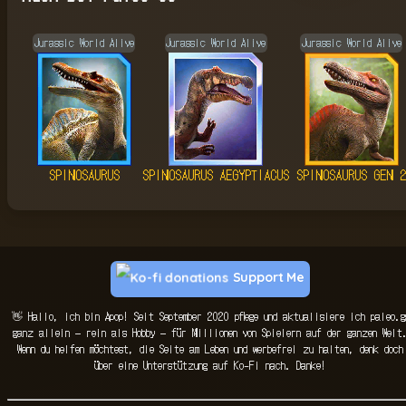
Jurassic World Alive
Jurassic World Alive
Jurassic World Alive
SPINOSAURUS
SPINOSAURUS AEGYPTIACUS
SPINOSAURUS GEN 
Support Me
👋 Hallo, ich bin Apop! Seit September 2020 pflege und aktualisiere ich paleo.g
ganz allein — rein als Hobby — für Millionen von Spielern auf der ganzen Welt
Wenn du helfen möchtest, die Seite am Leben und werbefrei zu halten, denk doch
über eine Unterstützung auf Ko-Fi nach. Danke!