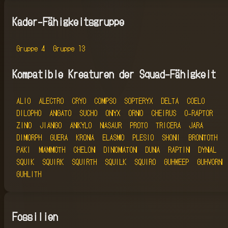
Kader-Fähigkeitsgruppe
Gruppe 4
Gruppe 13
Kompatible Kreaturen der Squad-Fähigkeit
ALIO
ALECTRO
CRYO
COMPSO
SOPTERYX
DELTA
COELO
DILOPHO
ANGATO
SUCHO
ONYX
ORNO
CHEIRUS
O-RAPTOR
ZINO
JIANGO
ANKYLO
NASAUR
PROTO
TRICERA
JARA
DIMORPH
GUERA
KRONA
ELASMO
PLESIO
SHONI
BRONTOTH
PAKI
MAMMOTH
CHELON
DINOMATON
DUNA
RAPTIN
DYNAL
SQUIK
SQUIRK
SQUIRTH
SQUILK
SQUIRO
GUHWEEP
GUHVORN
GUHLITH
Fossilien