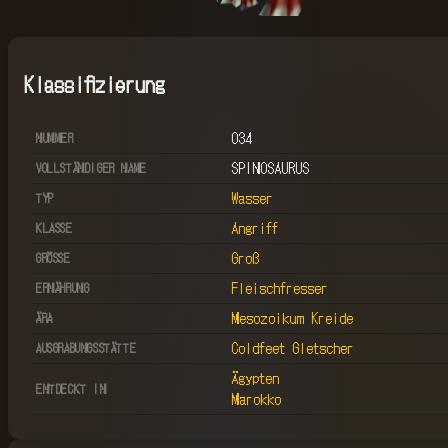
Klassifizierung
034
NUMMER
SPINOSAURUS
VOLLSTÄNDIGER NAME
Wasser
TYP
Angriff
KLASSE
Groß
GRÖSSE
Fleischfresser
ERNÄHRUNG
Mesozoikum Kreide
ÄRA
Coldfeet Gletscher
AUSGRABUNGSSTÄTTE
Ägypten
ENTDECKT IN
Marokko