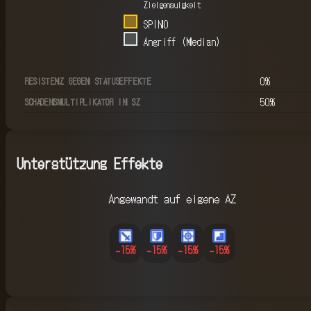
Zielgenauigkeit
SPINO
Angriff (Median)
0
%
RESISTENZ GEGEN STATUSEFFEKTE
50
%
SCHADENSMULTIPLIKATOR IN SZ
Unterstützung Effekte
Angewandt auf eigene AZ
-15
%
-15
%
-15
%
-15
%