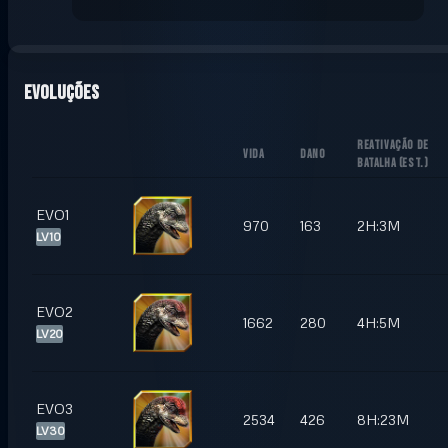
Evoluções
REATIVAÇÃO DE
VIDA
DANO
BATALHA
(
EST.
)
EVO1
970
163
2H:3M
LV10
EVO2
1662
280
4H:5M
LV20
EVO3
2534
426
8H:23M
LV30