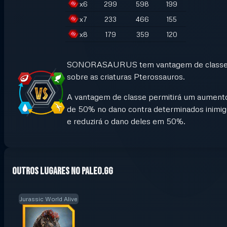
x
6
299
598
199
x
7
233
466
155
x
8
179
359
120
SONORASAURUS tem vantagem de class
sobre as criaturas Pterossauros.
A vantagem de classe permitirá um aument
de 50% no dano contra determinados inimi
e reduzirá o dano deles em 50%.
Outros lugares no Paleo.GG
Jurassic World Alive