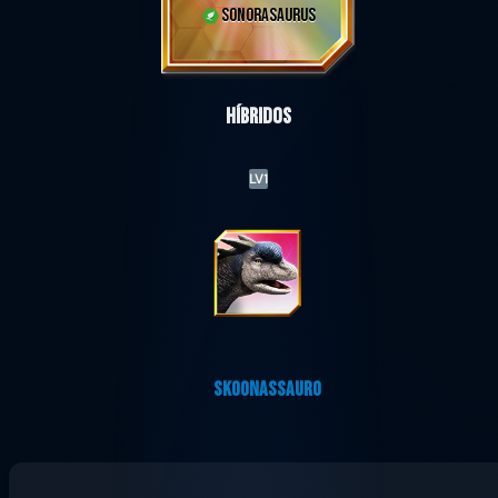
SONORASAURUS
Híbridos
LV1
SKOONASSAURO