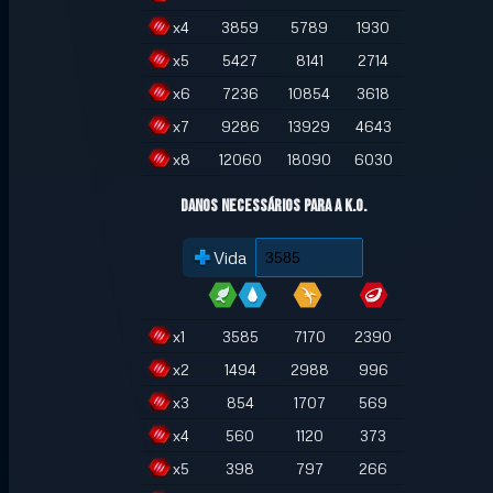
x
4
3859
5789
1930
x
5
5427
8141
2714
x
6
7236
10854
3618
x
7
9286
13929
4643
x
8
12060
18090
6030
Danos necessários para a K.O.
Vida
x
1
3585
7170
2390
x
2
1494
2988
996
x
3
854
1707
569
x
4
560
1120
373
x
5
398
797
266