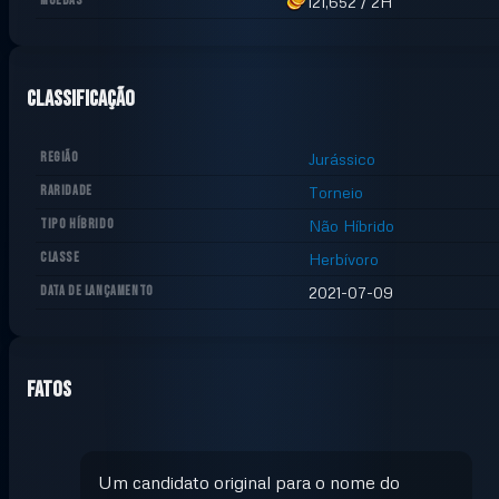
MOEDAS
121,652
/
2H
Classificação
REGIÃO
Jurássico
RARIDADE
Torneio
TIPO HÍBRIDO
Não Híbrido
CLASSE
Herbívoro
DATA DE LANÇAMENTO
2021-07-09
Fatos
Um candidato original para o nome do