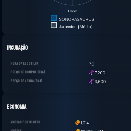
Dano
SONORASAURUS
Jurássico (Médio)
Incubação
HORA DA ESCOTILHA
7D
PREÇO DE COMPRA
(
DNA
)
7,200
PREÇO DE VENDA
(
DNA
)
3,600
Economia
MOEDAS POR MINUTO
1,014