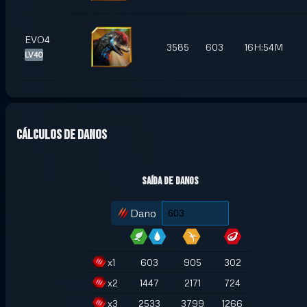
EVO4
3585
603
16H:54M
LV40
Cálculos de danos
Saída de danos
Dano
x
1
603
905
302
x
2
1447
2171
724
x
3
2533
3799
1266