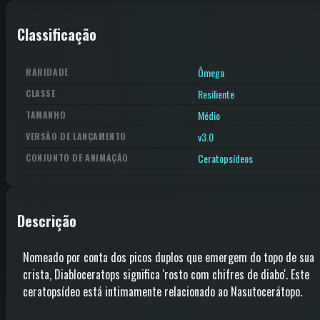
Classificação
Ômega
RARIDADE
Resiliente
CLASSE
Médio
TAMANHO
v3.0
VERSÃO DE LANÇAMENTO
Ceratopsídeos
CONJUNTO DE ANIMAÇÃO
Descrição
Nomeado por conta dos picos duplos que emergem do topo de sua
crista, Diabloceratops significa 'rosto com chifres de diabo'. Este
ceratopsídeo está intimamente relacionado ao Nasutocerátopo.