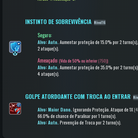
INSTINTO DE SOBREVIVÊNCIA
Nível16
Seguro
:
Alvo: Auto.
Aumentar proteção
de 15.0%
por 2 turno(s)
2 ataque(s)
.
Ameaçado:
(
Vida de 50% ou inferior
(750)
)
Alvo: Auto.
Aumentar proteção
de 35.0%
por 2 turno(s)
4 ataque(s)
.
GOLPE ATORDOANTE COM TROCA AO ENTRAR
Ní
Alvo: Maior Dano.
Ignorando Proteção
.
Ataque
de 1X
(4
66.0% de chance de
Paralisar
por 1 turno(s)
.
Alvo: Auto.
Prevenção de Troca
por 2 turno(s)
.