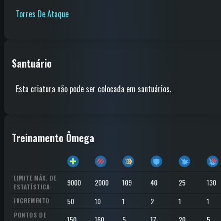
Torres De Ataque
Santuário
Esta criatura não pode ser colocada em santuários.
Treinamento Ômega
LIMITE MÁX. DE
9000
2000
109
40
25
130
ESTATÍSTICA
50
10
1
2
1
1
INCREMENTO
PONTOS DE
150
160
5
17
20
5