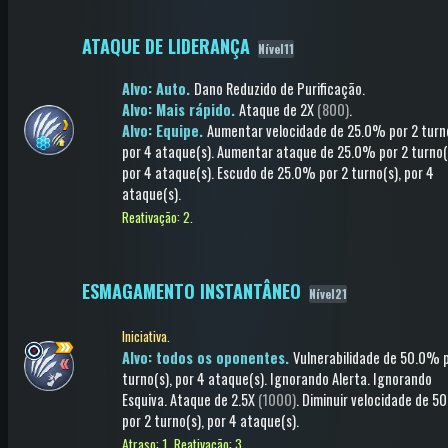
ATAQUE DE LIDERANÇA
Nível11
Alvo: Auto.
Dano Reduzido de Purificação
.
Alvo: Mais rápido.
Ataque
de 2X
(800)
.
Alvo: Equipe.
Aumentar velocidade
de 25.0%
por 2 turn
por 4 ataque(s)
.
Aumentar ataque
de 25.0%
por 2 turno(
por 4 ataque(s)
.
Escudo
de 25.0%
por 2 turno(s)
, por 4
ataque(s)
.
Reativação: 2.
ESMAGAMENTO INSTANTÂNEO
Nível21
Iniciativa.
Alvo: todos os oponentes.
Vulnerabilidade
de 50.0%
p
turno(s)
, por 4 ataque(s)
.
Ignorando Alerta
.
Ignorando
Esquiva
.
Ataque
de 2.5X
(1000)
.
Diminuir velocidade
de 5
por 2 turno(s)
, por 4 ataque(s)
.
Atraso: 1.
Reativação: 3.