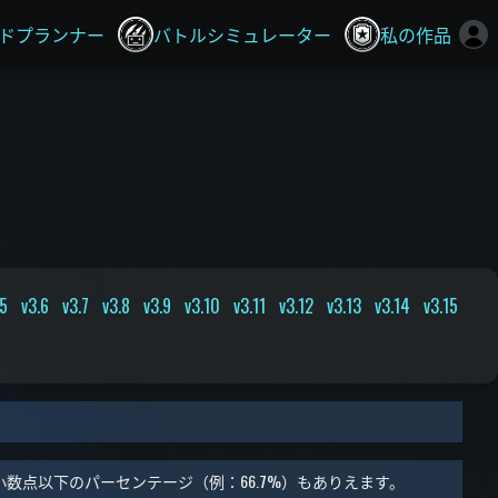
ドプランナー
バトルシミュレーター
私の作品
.5
v3.6
v3.7
v3.8
v3.9
v3.10
v3.11
v3.12
v3.13
v3.14
v3.15
数点以下のパーセンテージ（例：66.7%）もありえます。