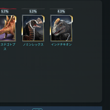
5.7%
5.2%
4.3%
ラステゴトプ
ノミンレックス
インドチキオン
ス