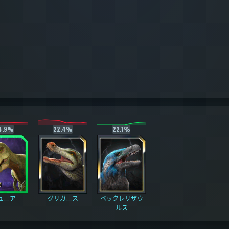
4.9%
22.4%
22.1%
ュニア
グリガニス
ベックレリザウ
ルス