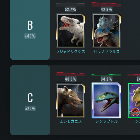
52.7%
42.9%
B
≥
40%
ラジャドリクシス
セラノサウルス
40.0%
34.2%
2
C
≥
20%
エレモカニス
シンラプトル
ジ