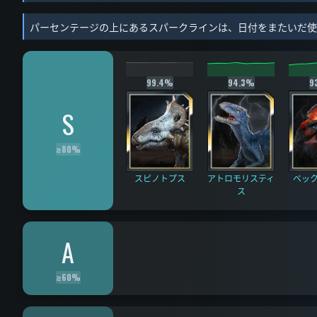
パーセンテージの上にあるスパークラインは、日付をまたいだ使用
99.4%
94.3%
9
S
≥
80%
スピノトプス
アトロモリスティ
ベッ
ス
A
≥
60%