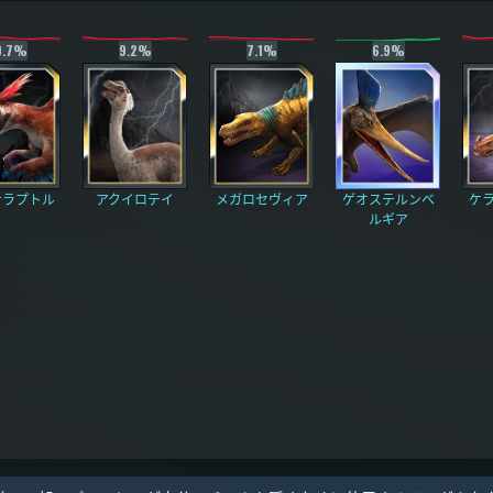
0.7%
9.2%
7.1%
6.9%
ナラプトル
アクイロテイ
メガロセヴィア
ゲオステルンベ
ケ
ルギア