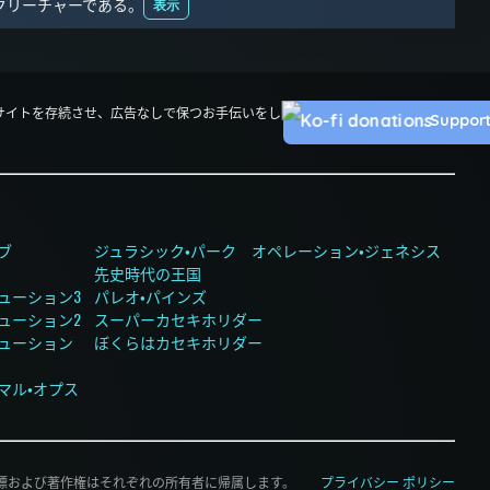
クリーチャーである。
表示
。このサイトを存続させ、広告なしで保つお手伝いをし
Suppor
ブ
ジュラシック・パーク オペレーション・ジェネシス
先史時代の王国
ューション3
パレオ・パインズ
ューション2
スーパーカセキホリダー
リューション
ぼくらはカセキホリダー
マル・オプス
商標および著作権はそれぞれの所有者に帰属します。
プライバシー ポリシー