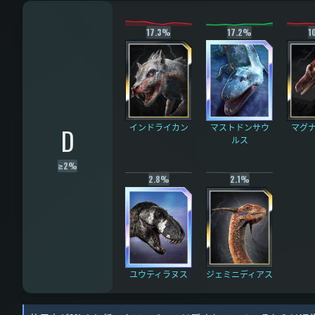
17.3%
17.2%
1
インドライカン
マストドンサウ
マグ
D
ルス
≥
2%
2.8%
2.1%
ユウティラヌス
ジェミニディアス