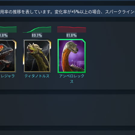
率の推移を表しています。変化率が±5%以上の場合、スパークラインは緑(
3.8%
89.1%
81.8%
クレジャラ
ティタノトルス
アンペロレック
ス