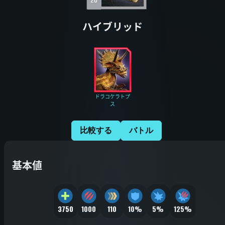
ハイブリッド
ドラコケラトプ
ス
比較する
バトル
基本値
3750
1000
110
10%
5%
125%