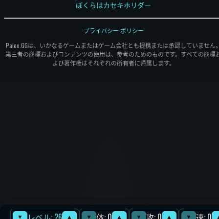
ぼくらはカセキホリダー
プライバシー ポリシー
Paleo.GGは、いかなるゲームまたはゲーム会社とも提携または承認していません
第三者の商標およびコンテンツの使用は、参考のためのものです。すべての商標
よび著作権はそれぞれの所有者に帰属します。
レベル: 26
体: 0
攻: 0
速: 0
▼
▲
▼
▲
▼
▲
▼