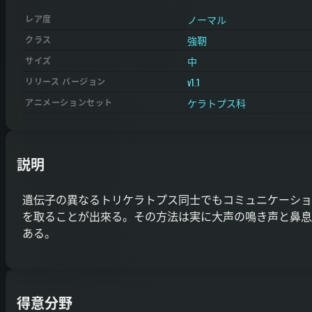
ノーマル
レア度
強靭
クラス
中
サイズ
v1.1
リリース バージョン
ケラトプス科
アニメーションセット
説明
遺伝子の異なるトリケラトプス同士でもコミュニケーショ
を取ることが出來る。その方法は実に大声の鳴き声と鼻息
ある。
得意分野