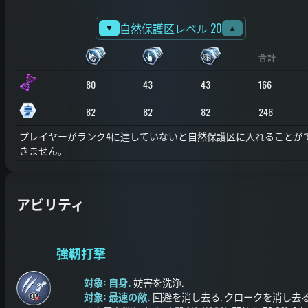
自然保護区レベル 20
▼
▲
合計
80
43
43
166
82
82
82
246
プレイヤーがランク4に達していないと自然保護区に入れることが
きません。
アビリティ
強靭打撃
対象: 自身.
妨害を洗浄
.
対象: 最速の敵.
回避を消し去る
.
クロークを消し去