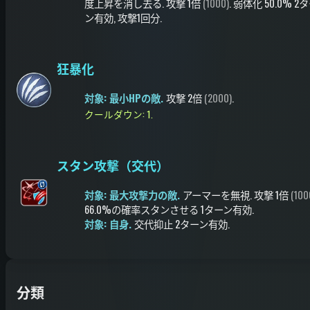
度上昇を消し去る
.
攻撃
1倍
(1000)
.
弱体化
50.0%
2タ
ン有効
, 攻撃1回分
.
狂暴化
対象: 最小HPの敵.
攻撃
2倍
(2000)
.
クールダウン: 1.
スタン攻撃（交代）
対象: 最大攻撃力の敵.
アーマーを無視
.
攻撃
1倍
(100
66.0%の確率
スタンさせる
1ターン有効
.
対象: 自身.
交代抑止
2ターン有効
.
分類