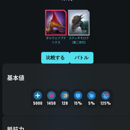
ダルウェゾプテ
スティギモロク
リクス
（第二世代）
比較する
バトル
基本値
5000
1450
128
15%
5%
125%
抵抗力