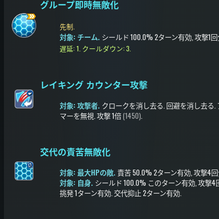
グループ即時無敵化
先制.
対象: チーム.
シールド
100.0%
2ターン有効
, 攻撃1
遅延: 1.
クールダウン: 3.
レイキング カウンター攻撃
対象: 攻撃者.
クロークを消し去る
.
回避を消し去る
.
マーを無視
.
攻撃
1倍
(1450)
.
交代の責苦無敵化
対象: 最大HPの敵.
責苦
50.0%
2ターン有効
, 攻撃4
対象: 自身.
シールド
100.0%
このターン有効
, 攻撃
挑発
1ターン有効
.
交代抑止
2ターン有効
.