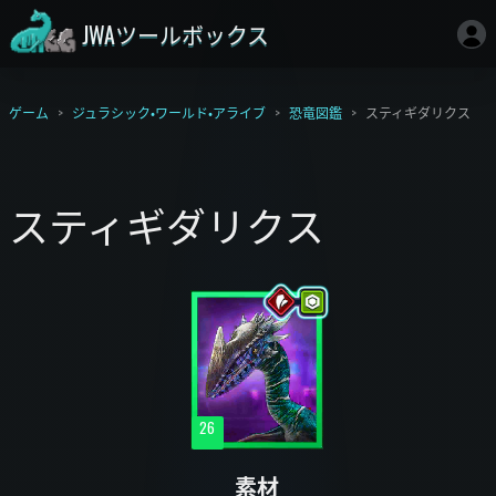
JWAツールボックス
ゲーム
ジュラシック・ワールド・アライブ
恐竜図鑑
スティギダリクス
スティギダリクス
26
素材