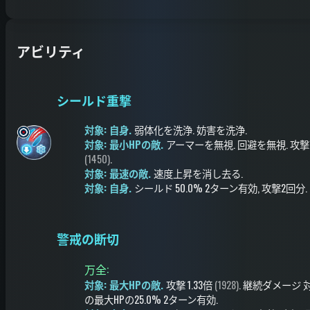
アビリティ
シールド重撃
対象: 自身.
弱体化を洗浄
.
妨害を洗浄
.
対象: 最小HPの敵.
アーマーを無視
.
回避を無視
.
攻撃
(1450)
.
対象: 最速の敵.
速度上昇を消し去る
.
対象: 自身.
シールド
50.0%
2ターン有効
, 攻撃2回分
.
警戒の断切
万全
:
対象: 最大HPの敵.
攻撃
1.33倍
(1928)
.
継続ダメージ
の最大HPの25.0%
2ターン有効
.