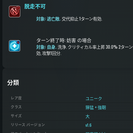
脱走不可
対象: 逃亡敵.
交代抑止
1ターン有効
.
ターン終了時
:
妨害 の場合
対象: 自身.
洗浄
.
クリティカル率上昇
30.0%
2ターン
効
, 攻撃1回分
.
分類
ユニーク
レア度
獰猛 + 強靭
クラス
大
サイズ
v1.6
リリース バージョン