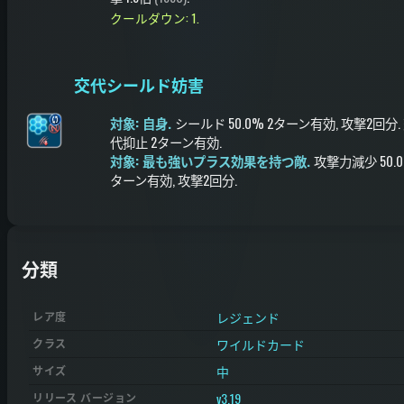
クールダウン: 1.
交代シールド妨害
対象: 自身.
シールド
50.0%
2ターン有効
, 攻撃2回分
.
代抑止
2ターン有効
.
対象: 最も強いプラス効果を持つ敵.
攻撃力減少
50.
ターン有効
, 攻撃2回分
.
分類
レジェンド
レア度
ワイルドカード
クラス
中
サイズ
v3.19
リリース バージョン