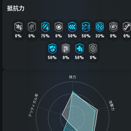
抵抗力
0%
0%
75%
0%
50%
50%
33%
0%
0%
50%
0%
50%
0%
体力
クリティカル率
攻撃力