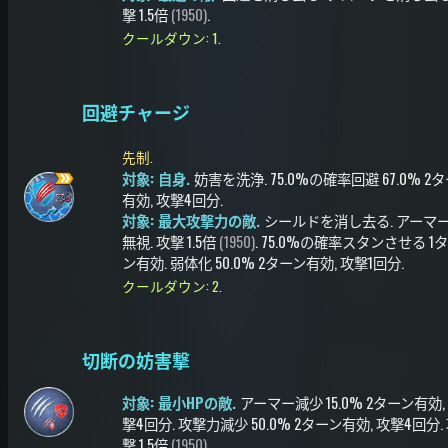
撃
1.5倍
(1950)
.
クールダウン: 1.
回避チャージ
先制.
対象: 自身.
妨害を洗浄
.
75.0%の確率
回避
67.0%
2タ
有効
, 攻撃4回分
.
対象: 最大攻撃力の敵.
シールドを消し去る
.
アーマ
無視
.
攻撃
1.5倍
(1950)
.
75.0%の確率
スタンさせる
1
ン有効
.
弱体化
50.0%
2ターン有効
, 攻撃1回分
.
クールダウン: 2.
切断の妨害撃
対象: 最小HPの敵.
アーマー減少
15.0%
2ターン有効
撃4回分
.
攻撃力減少
50.0%
2ターン有効
, 攻撃4回分
.
撃
1.5倍
(1950)
.