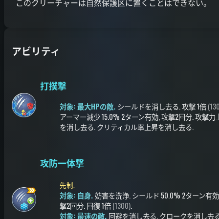
このクリーチャーは自然保護区に置くことはできない。
アビリティ
打撲撃
対象: 最大HPの敵.
シールドを消し去る
.
攻撃
1倍
(13
アーマー減少
15.0%
2ターン有効
, 攻撃2回分
.
攻撃力
を消し去る
.
クリティカル率上昇を消し去る
.
攻防一体撃
先制.
対象: 自身.
妨害を洗浄
.
シールド
50.0%
2ターン有効
撃2回分
.
回復
1倍
(1300)
.
対象: 最速の敵.
回避を消し去る
.
クロークを消し去