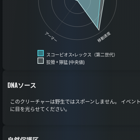
移動速度
アーマー
スコーピオス・レックス（第二世代）
狡猾 + 獰猛 (中央値)
DNAソース
このクリーチャーは野生ではスポーンしません。 イベン
に目を光らせてください。
自然保護区