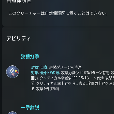
このクリーチャーは自然保護区に置くことはできない。
アビリティ
狡猾打撃
対象: 自身.
継続ダメージを洗浄
.
対象: 最小HPの敵.
攻撃力減少
50.0%
1ターン有効
, 
回分
.
クリティカル率減少
100.0%
1ターン有効
, 攻撃
分
.
クリティカル率上昇を消し去る
.
攻撃力上昇を消
る
.
攻撃
1倍
(1250)
.
一撃離脱