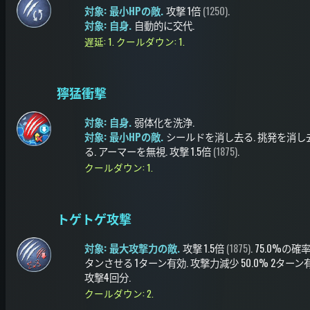
対象: 最小HPの敵.
攻撃
1倍
(1250)
.
対象: 自身.
自動的に交代
.
遅延: 1.
クールダウン: 1.
獰猛衝撃
対象: 自身.
弱体化を洗浄
.
対象: 最小HPの敵.
シールドを消し去る
.
挑発を消し
る
.
アーマーを無視
.
攻撃
1.5倍
(1875)
.
クールダウン: 1.
トゲトゲ攻撃
対象: 最大攻撃力の敵.
攻撃
1.5倍
(1875)
.
75.0%の確
タンさせる
1ターン有効
.
攻撃力減少
50.0%
2ターン
攻撃4回分
.
クールダウン: 2.