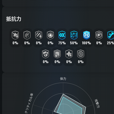
抵抗力
0%
0%
0%
0%
75%
50%
100%
0%
25
0%
0%
0%
0%
体力
クリティカル率
攻撃力