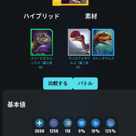
ハイブリッド
素材
スコーピオス・レ
モノロフォサウ
カルノタウルス
ックス（第三世
ルス（第二世
代）
代）
比較する
バトル
基本値
3600
1250
118
0%
10%
125%