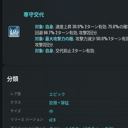
専守交代
対象: 自身.
速度上昇
30.0%
2ターン有効
.
75.0%の
回避
66.7%
2ターン有効
, 攻撃2回分
.
対象: 最大攻撃力の敵.
攻撃力減少
50.0%
1ターン有
攻撃2回分
.
対象: 自身.
交代抑止
2ターン有効
.
分類
エピック
レア度
狡猾 + 獰猛
クラス
中
サイズ
v2.8
リリース バージョン
アニメーションセット