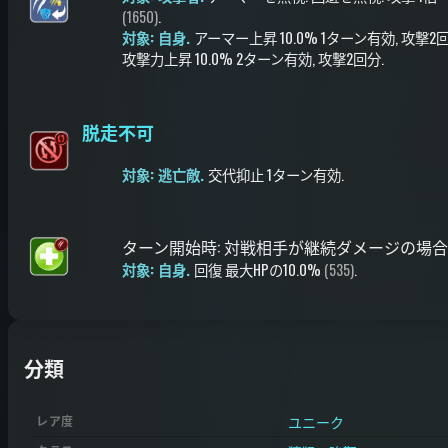
(1650)
.
対象: 自身.
アーマー上昇
10.0%
1ターン有効
, 攻撃2
攻撃力上昇
10.0%
2ターン有効
, 攻撃2回分
.
脱走不可
対象: 逃亡敵.
交代抑止
1ターン有効
.
ターン開始時
:
対戦相手が継続ダメージの場合
対象: 自身.
回復
最大HPの10.0%
(535)
.
分類
ユニーク
レア度