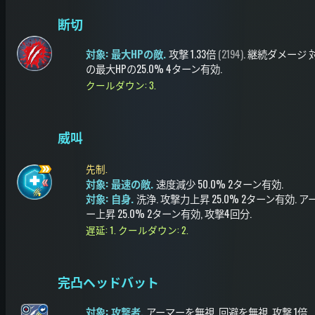
断切
対象: 最大HPの敵.
攻撃
1.33倍
(2194)
.
継続ダメージ
の最大HPの25.0%
4ターン有効
.
クールダウン: 3.
威叫
先制.
対象: 最速の敵.
速度減少
50.0%
2ターン有効
.
対象: 自身.
洗浄
.
攻撃力上昇
25.0%
2ターン有効
.
ア
ー上昇
25.0%
2ターン有効
, 攻撃4回分
.
遅延: 1.
クールダウン: 2.
完凸ヘッドバット
対象: 攻撃者.
アーマーを無視
.
回避を無視
.
攻撃
1倍