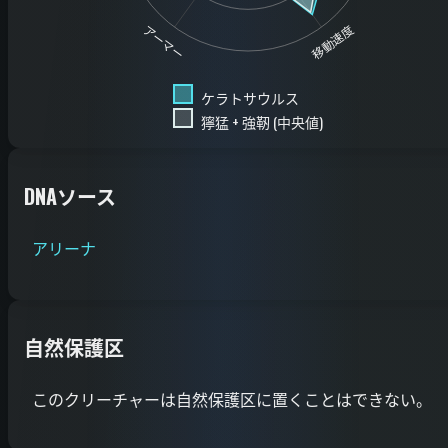
移動速度
アーマー
ケラトサウルス
獰猛 + 強靭 (中央値)
DNAソース
アリーナ
自然保護区
このクリーチャーは自然保護区に置くことはできない。