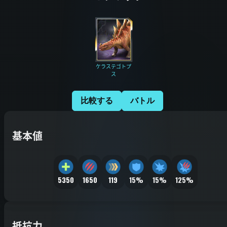
ケラステゴトプ
ス
比較する
バトル
基本値
5350
1650
119
15%
15%
125%
抵抗力