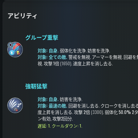
アビリティ
グループ重撃
対象: 自身.
弱体化を洗浄
.
妨害を洗浄
.
対象: 全ての敵.
警戒を無視
.
アーマーを無視
.
回避を
視
.
攻撃
1倍
(1650)
.
速度上昇を消し去る
.
強靭猛撃
対象: 自身.
妨害を洗浄
.
対象: 最速の敵.
回避を消し去る
.
クロークを消し去
度上昇を消し去る
.
攻撃
2倍
(3300)
.
弱体化
50.0%
2
ン有効
, 攻撃2回分
.
遅延: 1.
クールダウン: 1.