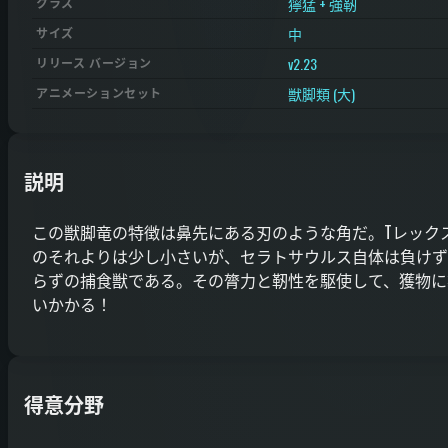
獰猛 + 強靭
クラス
中
サイズ
v2.23
リリース バージョン
獣脚類 (大)
アニメーションセット
説明
この獣脚竜の特徴は鼻先にある刃のような角だ。Tレック
のそれよりは少し小さいが、セラトサウルス自体は負けず
らずの捕食獣である。その膂力と靭性を駆使して、獲物に
いかかる！
得意分野