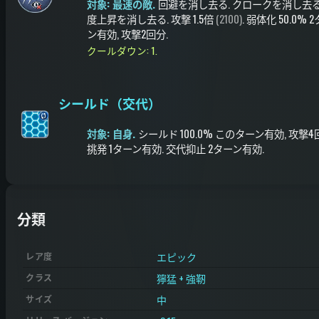
対象: 最速の敵.
回避を消し去る
.
クロークを消し去
度上昇を消し去る
.
攻撃
1.5倍
(2100)
.
弱体化
50.0%
2
ン有効
, 攻撃2回分
.
クールダウン: 1.
シールド（交代）
対象: 自身.
シールド
100.0%
このターン有効
, 攻撃
挑発
1ターン有効
.
交代抑止
2ターン有効
.
分類
エピック
レア度
獰猛 + 強靭
クラス
中
サイズ