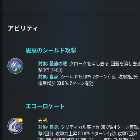
アビリティ
恩恵のシールド攻撃
対象: 最速の敵.
クロークを消し去る
.
回避を消し去
撃
1倍
(1400)
.
対象: 自身.
シールド
50.0%
2ターン有効
, 攻撃2回分
.
復量増加
33.0%
2ターン有効
.
エコーロケート
先制.
対象: 自身.
クリティカル率上昇
30.0%
4ターン有効
撃2回分
.
攻撃力上昇
50.0%
4ターン有効
, 攻撃2回分
.
100.0%の確率
回避
67.0%
2ターン有効
, 攻撃2回分
.