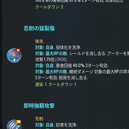
クールダウン: 2.
忍耐の猛裂傷
後攻.
対象: 自身.
弱体化を洗浄
.
対象: 最大HPの敵.
シールドを消し去る
.
アーマーを
攻撃
1.75倍
(2450)
.
対象: 自身.
暴食回復
40.0%
2ターン有効
.
対象: 最大HPの敵.
継続ダメージ
対象の最大HPの20.
2ターン有効
.
挑発を消し去る
.
遅延: 1.
クールダウン: 1.
即時強靭攻撃
先制.
対象: 自身.
妨害を洗浄
.