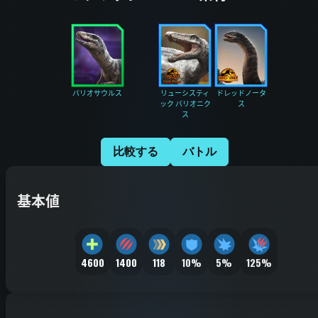
バリオサウルス
リューシスティ
ドレッドノータ
ック バリオニク
ス
ス
比較する
バトル
基本値
4600
1400
118
10%
5%
125%