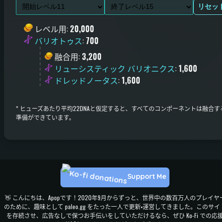
リセッ
レベル用
:
20,000
バリオトゥス
:
700
融合用
:
3,200
リューシスティック バリオニクス
:
1,600
ドレッドノータス
:
1,600
*
ヒューズあたり平均22DNAと仮定すると、すべてのコンポーネントは融合す
準備ができています。
Support Me
👋 こんにちは、Apopです！2020年9月からずっと、世界中の数百万人のプレイヤ
のために、趣味として paleo.gg をたった一人で更新・運営してきました。このサイ
を存続させ、広告なしで保つお手伝いをしていただけるなら、ぜひ Ko-Fi での応