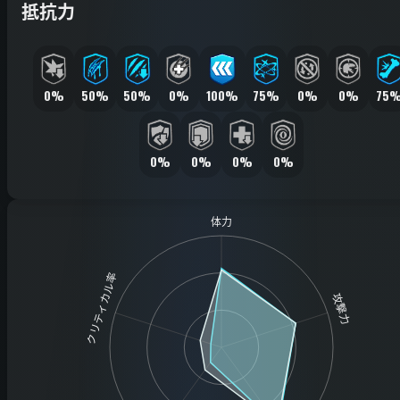
抵抗力
0%
50%
50%
0%
100%
75%
0%
0%
75
0%
0%
0%
0%
体力
クリティカル率
攻撃力