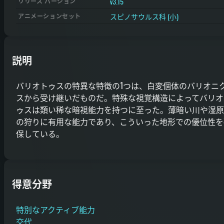
v3.15
リリース バージョン
スピノサウルス科 (小)
アニメーションセット
説明
バリオトゥスの特異な特徴の1つは、白変個体のバリオニ
スから受け継いだものだ。特殊な視覚構造によってバリオ
ゥスは類い稀な暗視能力を持つに至った。薄暗い川や湿原
の狩りに有用な能力であり、こういった地形での優位性を
保している。
得意分野
特別なアクティブ能力
交代