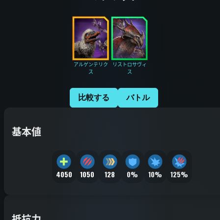
アルゲンテリク
リストロサヴィ
ス
ス
比較する
バトル
基本値
4050
1050
128
0%
10%
125%
抵抗力