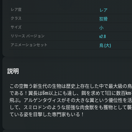
レア
レア度
狡猾
クラス
小
サイズ
v2.8
リリース バージョン
鳥 (大)
アニメーションセット
説明
この空舞う新生代の生物は歴史上存在した中で最大級の鳥
である！翼長は6m以上にも達し、餌を求めて1日に数百km
飛ぶ。アルゲンタヴィスがその大きな翼という優位性を活
して、スミロドンのような屈強な肉食獣をも獲物として襲
ている姿を目撃した専門家もいる！