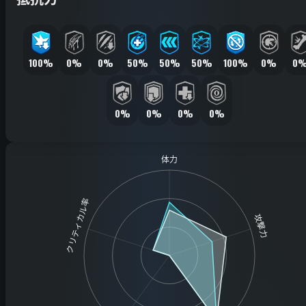
100%
0%
0%
50%
50%
50%
100%
0%
0
0%
0%
0%
0%
体力
クリティカル率
攻撃力