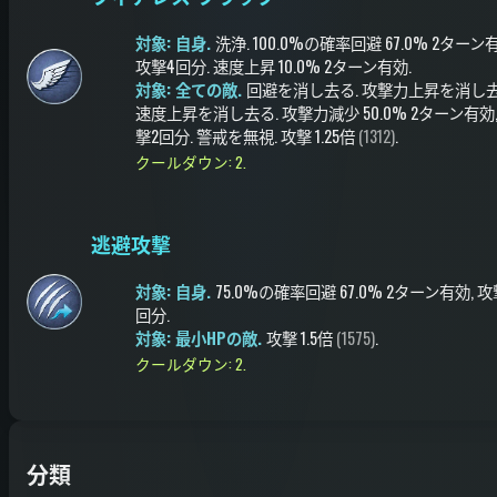
対象: 自身.
洗浄
.
100.0%の確率
回避
67.0%
2ターン
攻撃4回分
.
速度上昇
10.0%
2ターン有効
.
対象: 全ての敵.
回避を消し去る
.
攻撃力上昇を消し
速度上昇を消し去る
.
攻撃力減少
50.0%
2ターン有効
撃2回分
.
警戒を無視
.
攻撃
1.25倍
(1312)
.
クールダウン: 2.
逃避攻撃
対象: 自身.
75.0%の確率
回避
67.0%
2ターン有効
, 
回分
.
対象: 最小HPの敵.
攻撃
1.5倍
(1575)
.
クールダウン: 2.
分類