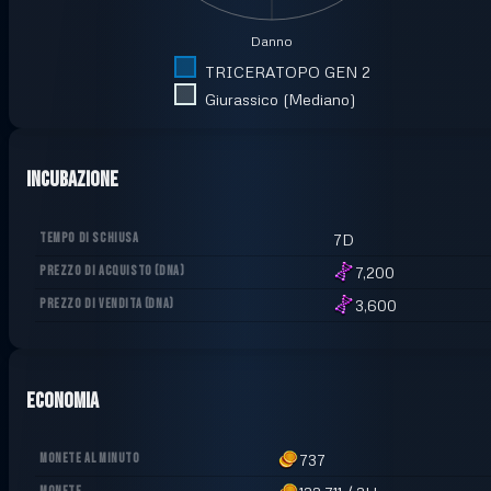
Danno
TRICERATOPO GEN 2
Giurassico (Mediano)
Incubazione
TEMPO DI SCHIUSA
7D
PREZZO DI ACQUISTO
(
DNA
)
7,200
PREZZO DI VENDITA
(
DNA
)
3,600
Economia
MONETE AL MINUTO
737