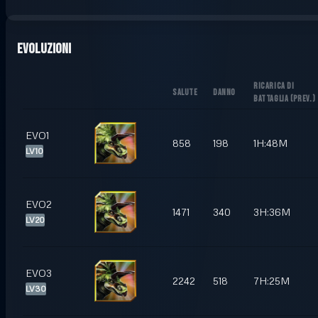
Evoluzioni
RICARICA DI
SALUTE
DANNO
BATTAGLIA
(
PREV.
)
EVO1
858
198
1H:48M
LV10
EVO2
1471
340
3H:36M
LV20
EVO3
2242
518
7H:25M
LV30