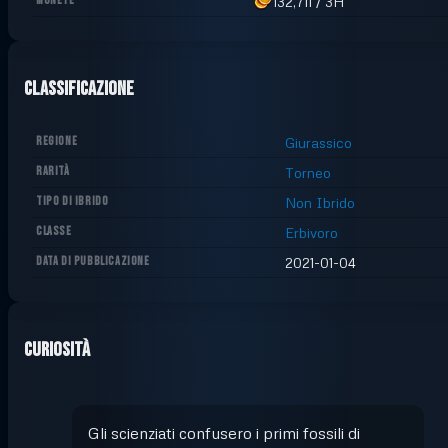
MONETE
132,711
/
3H
Classificazione
REGIONE
Giurassico
RARITÀ
Torneo
TIPO DI IBRIDO
Non Ibrido
CLASSE
Erbivoro
DATA DI PUBBLICAZIONE
2021-01-04
Curiosità
Gli scienziati confusero i primi fossili di