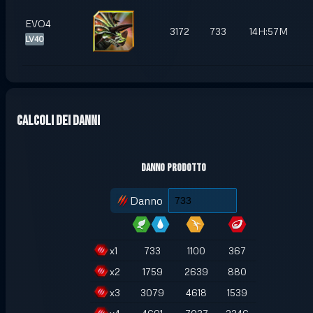
EVO4
3172
733
14H:57M
LV40
Calcoli dei danni
Danno prodotto
Danno
x
1
733
1100
367
x
2
1759
2639
880
x
3
3079
4618
1539