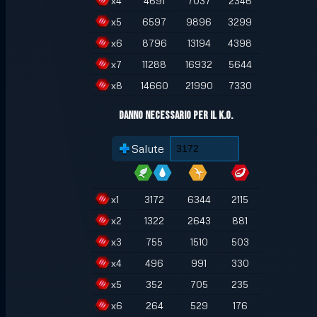
x
4
4691
7037
2346
x
5
6597
9896
3299
x
6
8796
13194
4398
x
7
11288
16932
5644
x
8
14660
21990
7330
Danno necessario per il K.O.
Salute
x
1
3172
6344
2115
x
2
1322
2643
881
x
3
755
1510
503
x
4
496
991
330
x
5
352
705
235
x
6
264
529
176