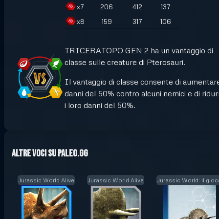
x
7
206
412
137
x
8
159
317
106
TRICERATOPO GEN 2 ha un vantaggio di
classe sulle creature di Pterosauri.
Il vantaggio di classe consente di aumentare
danni del 50% contro alcuni nemici e di ridur
i loro danni del 50%.
Altre voci su Paleo.GG
Jurassic World Alive
Jurassic World Alive
Jurassic World: il gio