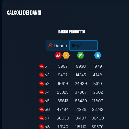
Calcoli dei danni
Danno prodotto
Danno
x
1
3957
5936
1979
x
2
9497
14245
4748
x
3
16619
24929
8310
x
4
25325
37987
12662
x
5
35613
53420
17807
x
6
47484
71226
23742
x
7
60938
91407
30469
x
8
79140
118710
39570