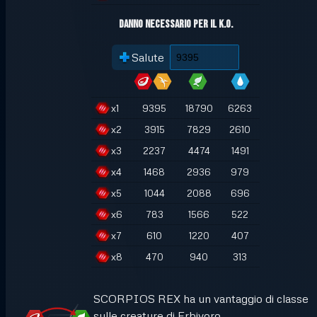
Danno necessario per il K.O.
Salute
x
1
9395
18790
6263
x
2
3915
7829
2610
x
3
2237
4474
1491
x
4
1468
2936
979
x
5
1044
2088
696
x
6
783
1566
522
x
7
610
1220
407
x
8
470
940
313
SCORPIOS REX ha un vantaggio di classe
sulle creature di Erbivoro.