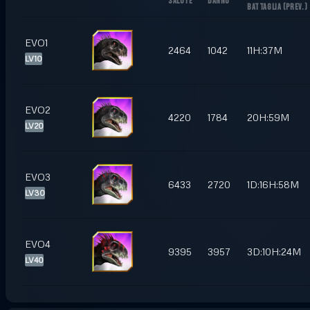
SALUTE
DANNO
BATTAGLIA
(
PREV.
)
EVO1
2464
1042
11H:37M
LV10
EVO2
4220
1784
20H:59M
LV20
EVO3
6433
2720
1D:16H:58M
LV30
EVO4
9395
3957
3D:10H:24M
LV40