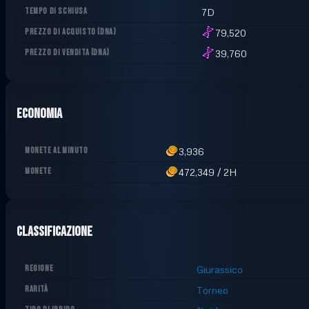
TEMPO DI SCHIUSA
7D
PREZZO DI ACQUISTO
(
DNA
)
79,520
PREZZO DI VENDITA
(
DNA
)
39,760
Economia
MONETE AL MINUTO
3,936
MONETE
472,349
/
2H
Classificazione
REGIONE
Giurassico
RARITÀ
Torneo