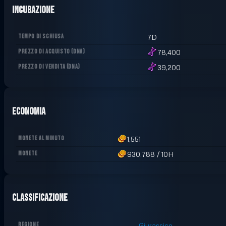
Incubazione
TEMPO DI SCHIUSA
7D
PREZZO DI ACQUISTO
(
DNA
)
78,400
PREZZO DI VENDITA
(
DNA
)
39,200
Economia
MONETE AL MINUTO
1,551
MONETE
930,788
/
10H
Classificazione
REGIONE
Giurassico