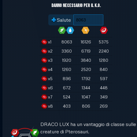
Danno necessario per il K.O.
Salute
x
1
8063
16126
5375
x
2
3360
6719
2240
x
3
1920
3840
1280
x
4
1260
2520
840
x
5
896
1792
597
x
6
672
1344
448
x
7
524
1047
349
x
8
403
806
269
DRACO LUX ha un vantaggio di classe sulle
creature di Pterosauri.