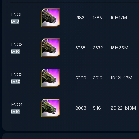
EVO1
2182
1385
10H:17M
LV10
EVO2
3738
2372
18H:35M
LV20
EVO3
5699
3616
1D:12H:17M
LV30
EVO4
8063
5116
2D:22H:43M
LV40