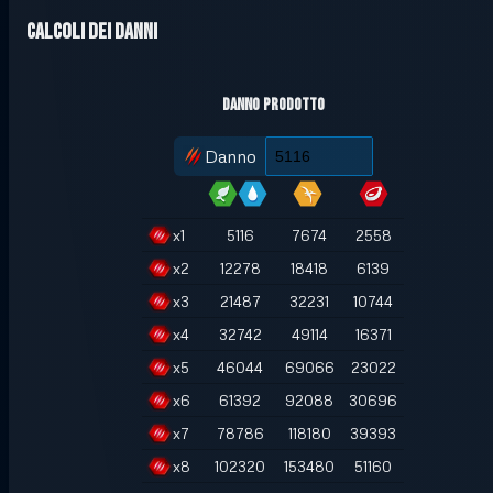
Calcoli dei danni
Danno prodotto
Danno
x
1
5116
7674
2558
x
2
12278
18418
6139
x
3
21487
32231
10744
x
4
32742
49114
16371
x
5
46044
69066
23022
x
6
61392
92088
30696
x
7
78786
118180
39393
x
8
102320
153480
51160