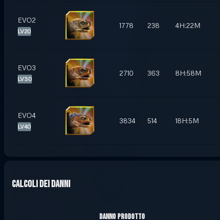
EVO2
1778
238
4H:22M
LV20
EVO3
2710
363
8H:58M
LV30
EVO4
3834
514
18H:5M
LV40
Calcoli dei danni
Danno prodotto