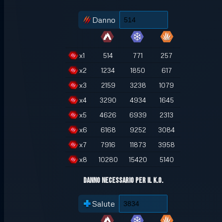
Danno
x
1
514
771
257
x
2
1234
1850
617
x
3
2159
3238
1079
x
4
3290
4934
1645
x
5
4626
6939
2313
x
6
6168
9252
3084
x
7
7916
11873
3958
x
8
10280
15420
5140
Danno necessario per il K.O.
Salute