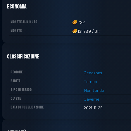
Economia
MONETE AL MINUTO
732
MONETE
131,789
/
3H
Classificazione
REGIONE
Cenozoici
RARITÀ
Torneo
TIPO DI IBRIDO
Non Ibrido
CLASSE
Caverne
DATA DI PUBBLICAZIONE
2021-11-25