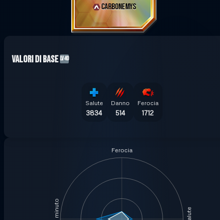
CARBONEMYS
Valori di base
LV40
Salute
Danno
Ferocia
3834
514
1712
Ferocia
Salute