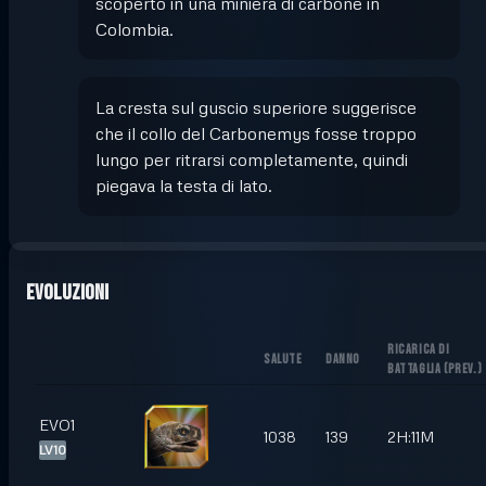
scoperto in una miniera di carbone in
Colombia.
La cresta sul guscio superiore suggerisce
che il collo del Carbonemys fosse troppo
lungo per ritrarsi completamente, quindi
piegava la testa di lato.
Evoluzioni
RICARICA DI
SALUTE
DANNO
BATTAGLIA
(
PREV.
)
EVO1
1038
139
2H:11M
LV10