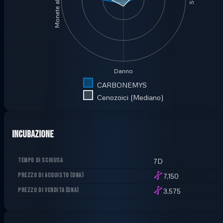
Monete al minuto
Danno
CARBONEMYS
Cenozoici (Mediano)
Incubazione
TEMPO DI SCHIUSA
7D
PREZZO DI ACQUISTO
(
DNA
)
7,150
PREZZO DI VENDITA
(
DNA
)
3,575