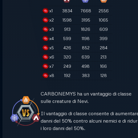
x
1
3834
7668
2556
x
2
1598
3195
1065
x
3
913
1826
609
x
4
599
1198
399
x
5
426
852
284
x
6
320
639
213
x
7
249
498
166
x
8
192
383
128
CARBONEMYS ha un vantaggio di classe
sulle creature di Nevi.
Il vantaggio di classe consente di aumentare
danni del 50% contro alcuni nemici e di ridur
i loro danni del 50%.