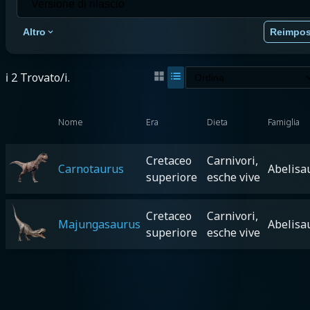
Altro
Reimpos
ℹ️ 2 Trovato/i.
Nome
Era
Dieta
Famiglia
Cretaceo
Carnivori,
Carnotaurus
Abelisa
superiore
esche vive
Cretaceo
Carnivori,
Majungasaurus
Abelisa
superiore
esche vive