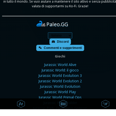
in tutto il mondo. Se vuoi aiutare a mantenere il sito attivo e senza pubblicità
valuta di supportarmi su Ko-Fi. Grazie!
Paleo.GG
Discord
Commenti e suggerimenti
Giochi
Jurassic World Alive
Jurassic World: il gioco
Jurassic World Evolution 3
Jurassic World Evolution 2
Jurassic World Evolution
Jurassic World Play
Jurassic World Primal Ops
Jurassic Park Builder
Jurassic Park: Operation Genesis
Prehistoric Kingdom