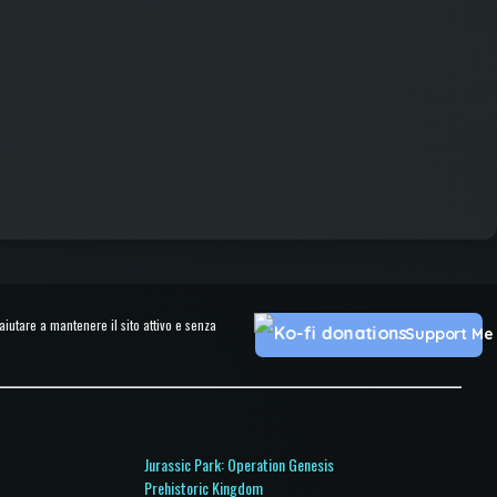
utare a mantenere il sito attivo e senza
Support Me
Jurassic Park: Operation Genesis
Prehistoric Kingdom