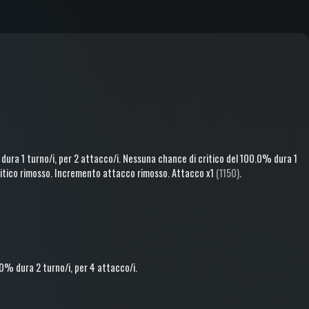
dura 1 turno/i
, per 2 attacco/i
.
Nessuna chance di critico
del 100.0%
dura 1
itico rimosso
.
Incremento attacco rimosso
.
Attacco
x1
(1150)
.
.0%
dura 2 turno/i
, per 4 attacco/i
.