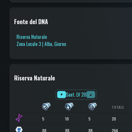
Fonte del DNA
Riserva Naturale
Zona Locale 3 | Alba, Giorno
Riserva Naturale
Sant. LV 20
▼
▲
TOTALE
5
10
5
20
88
88
88
264