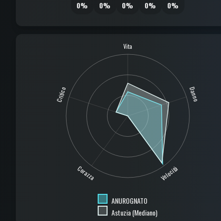
0%
0%
0%
0%
0%
Vita
Critico
Danno
Corazza
Velocità
ANUROGNATO
Astuzia (Mediano)