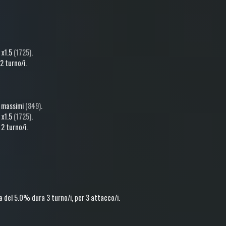
o
x1.5
(1725)
.
2 turno/i
.
 massimi
(849)
.
o
x1.5
(1725)
.
2 turno/i
.
a
del 5.0%
dura 3 turno/i
, per 3 attacco/i
.