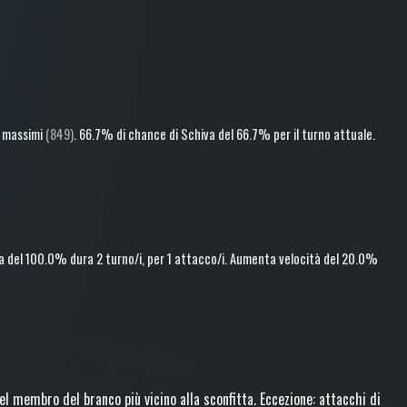
 massimi
(849)
.
66.7% di chance di
Schiva
del 66.7%
per il turno attuale
.
a
del 100.0%
dura 2 turno/i
, per 1 attacco/i
.
Aumenta velocità
del 20.0%
l membro del branco più vicino alla sconfitta. Eccezione: attacchi di