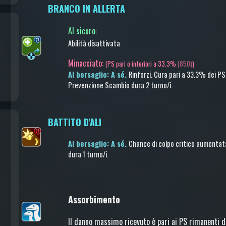
BRANCO IN ALLERTA
Al sicuro
:
Abilità disattivata
Minacciato:
(
PS pari o inferiori a 33.3%
(850)
)
Al bersaglio: A sé.
Rinforzi.
Cura
pari a 33.3% dei PS
Prevenzione Scambio
dura 2 turno/i
.
BATTITO D'ALI
Al bersaglio: A sé.
Chance di colpo critico aumentat
dura 1 turno/i
.
Assorbimento
Il danno massimo ricevuto è pari ai PS rimanenti de