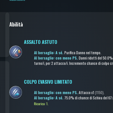
Abilità
ASSALTO ASTUTO
Al bersaglio: A sé.
Purifica Danno nel tempo
.
Al bersaglio: con meno PS.
Danni ridotti
del 50.0%
turno/i
, per 2 attacco/i
.
Incremento chance di colpo cr
COLPO EVASIVO LIMITATO
Al bersaglio: con meno PS.
Attacco
x1
(1150)
.
Al bersaglio: A sé.
75.0% di chance di
Schiva
del 67
Ricarica: 1.