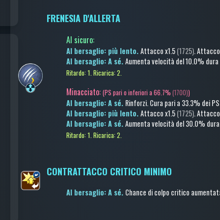
FRENESIA D'ALLERTA
Al sicuro
:
Al bersaglio: più lento.
Attacco
x1.5
(1725)
.
Attacc
Al bersaglio: A sé.
Aumenta velocità
del 10.0%
dura 
Ritardo: 1.
Ricarica: 2.
Minacciato:
(
PS pari o inferiori a 66.7%
(1700)
)
Al bersaglio: A sé.
Rinforzi.
Cura
pari a 33.3% dei PS
Al bersaglio: più lento.
Attacco
x1.5
(1725)
.
Attacc
Al bersaglio: A sé.
Aumenta velocità
del 30.0%
dura 
Ritardo: 1.
Ricarica: 2.
CONTRATTACCO CRITICO MINIMO
Al bersaglio: A sé.
Chance di colpo critico aumentat