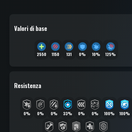
Valori di base
2550
1150
131
0%
10%
125%
Resistenza
0%
0%
0%
33%
0%
0%
100%
100%