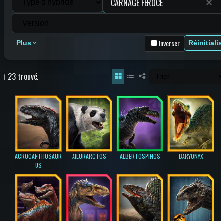
✕
Inverser
Plus
Réinitiali
ℹ️ 23 trouvé.
ACROCANTHOSAUR
AILURARCTOS
ALBERTOSPINOS
BARYONYX
US