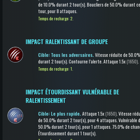
de 10.0%
durant 2 tour(s)
.
Boucliers
de 50.0%
durant c
tour
, pour 8 attaques
.
Temps de recharge: 2.
IMPACT RALENTISSANT DE GROUPE
Cible: Tous les adversaires.
Vitesse réduite
de 50.0
durant 2 tour(s)
.
Contourne l’alerte
.
Attaque
1.5x
(1650)
.
Temps de recharge: 1.
IMPACT ÉTOURDISSANT VULNÉRABLE DE
RALENTISSEMENT
Cible: Le plus rapide.
Attaque
1.5x
(1650)
.
Vitesse réd
de 50.0%
durant 2 tour(s)
, pour 4 attaques
.
Vulnérable
d
50.0%
durant 2 tour(s)
, pour 1 attaques
.
75.0% de chan
Étourdissement
durant 1 tour(s)
.