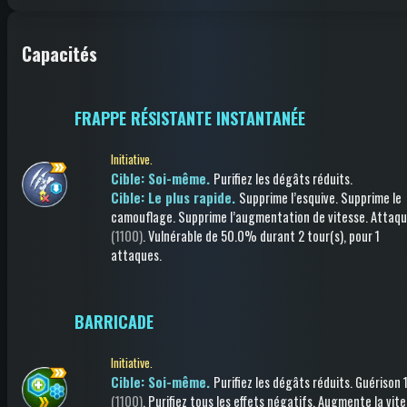
Capacités
FRAPPE RÉSISTANTE INSTANTANÉE
Initiative.
Cible: Soi-même.
Purifiez les dégâts réduits
.
Cible: Le plus rapide.
Supprime l’esquive
.
Supprime le
camouflage
.
Supprime l’augmentation de vitesse
.
Attaq
(1100)
.
Vulnérable
de 50.0%
durant 2 tour(s)
, pour 1
attaques
.
BARRICADE
Initiative.
Cible: Soi-même.
Purifiez les dégâts réduits
.
Guérison
1
(1100)
.
Purifiez tous les effets négatifs
.
Augmente la vite