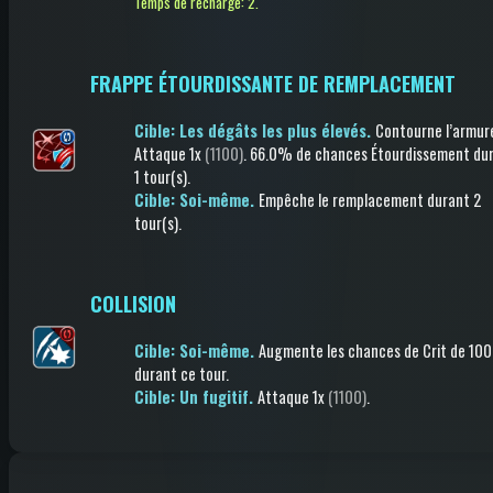
Temps de recharge: 2.
FRAPPE ÉTOURDISSANTE DE REMPLACEMENT
Cible: Les dégâts les plus élevés.
Contourne l’armur
Attaque
1x
(1100)
.
66.0% de chances
Étourdissement
dur
1 tour(s)
.
Cible: Soi-même.
Empêche le remplacement
durant 2
tour(s)
.
COLLISION
Cible: Soi-même.
Augmente les chances de Crit
de 10
durant ce tour
.
Cible: Un fugitif.
Attaque
1x
(1100)
.