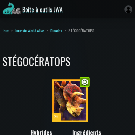
Boîte à outils JWA
Jeux
Jurassic World Alive
Dinodex
STÉGOCÉRATOPS
STÉGOCÉRATOPS
26
Hybrides
Ingrédients