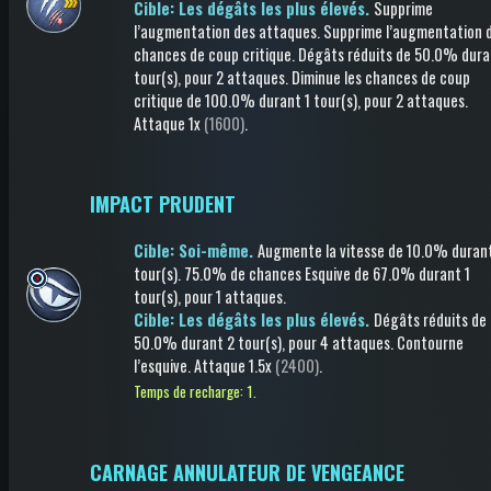
Cible: Les dégâts les plus élevés.
Supprime
l’augmentation des attaques
.
Supprime l’augmentation 
chances de coup critique
.
Dégâts réduits
de 50.0%
dura
tour(s)
, pour 2 attaques
.
Diminue les chances de coup
critique
de 100.0%
durant 1 tour(s)
, pour 2 attaques
.
Attaque
1x
(1600)
.
IMPACT PRUDENT
Cible: Soi-même.
Augmente la vitesse
de 10.0%
durant
tour(s)
.
75.0% de chances
Esquive
de 67.0%
durant 1
tour(s)
, pour 1 attaques
.
Cible: Les dégâts les plus élevés.
Dégâts réduits
de
50.0%
durant 2 tour(s)
, pour 4 attaques
.
Contourne
l’esquive
.
Attaque
1.5x
(2400)
.
Temps de recharge: 1.
CARNAGE ANNULATEUR DE VENGEANCE