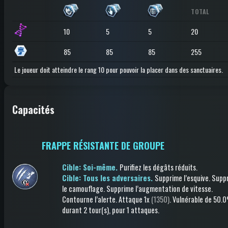
TOTAL
10
5
5
20
85
85
85
255
Le joueur doit atteindre le rang 10 pour pouvoir la placer dans des sanctuaires.
Capacités
FRAPPE RÉSISTANTE DE GROUPE
Cible: Soi-même.
Purifiez les dégâts réduits
.
Cible: Tous les adversaires.
Supprime l’esquive
.
Supp
le camouflage
.
Supprime l’augmentation de vitesse
.
Contourne l’alerte
.
Attaque
1x
(1350)
.
Vulnérable
de 50.
durant 2 tour(s)
, pour 1 attaques
.