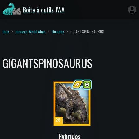
Boîte à outils JWA
Jeux
Jurassic World Alive
Dinodex
GIGANTSPINOSAURUS
GIGANTSPINOSAURUS
26
Hybrides