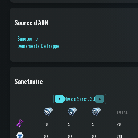
Source d'ADN
Sanctuaire
Évènements De Frappe
Sanctuaire
Niv de Sanct. 20
▼
▲
TOTAL
10
5
5
20
87
87
87
261