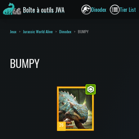
Boîte à outils JWA
Dinodex
Tier List
Jeux
Jurassic World Alive
Dinodex
BUMPY
BUMPY
26