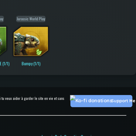
lay
Jurassic World Play
 (1/1)
Bumpy (1/1)
u veux aider à garder le site en vie et sans
Support Me