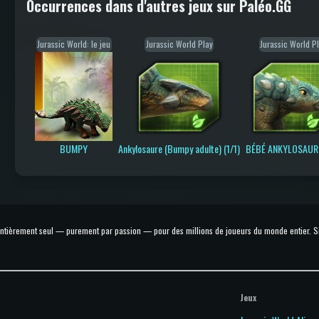
Occurrences dans d'autres jeux sur Paléo.GG
Jurassic World: le jeu
Jurassic World Play
Jurassic World P
BUMPY
Ankylosaure (Bumpy adulte) (1/1)
BÉBÉ ANKYLOSAURE
 entièrement seul — purement par passion — pour des millions de joueurs du monde entier. Si t
Jeux