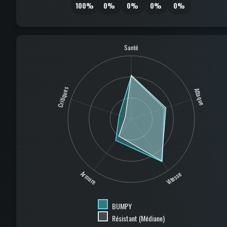
100%
0%
0%
0%
0%
Santé
Critiques
Attaque
Armure
Vitesse
BUMPY
Résistant (Médiane)