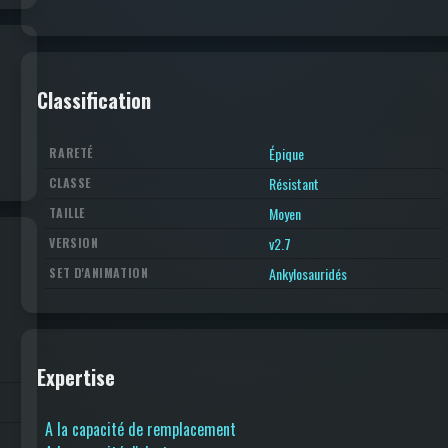
Classification
Épique
RARETÉ
Résistant
CLASSE
Moyen
TAILLE
v2.7
VERSION
Ankylosauridés
SET D'ANIMATION
Expertise
A la capacité de remplacement