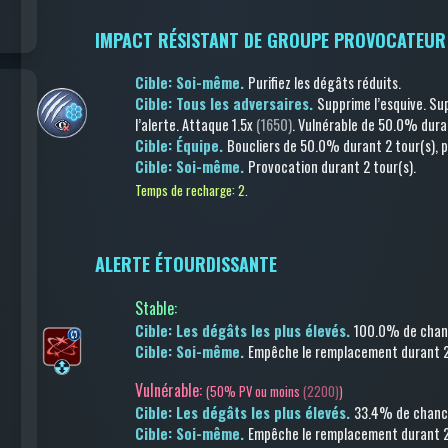
IMPACT RÉSISTANT DE GROUPE PROVOCATEUR
Cible: Soi-même.
Purifiez les dégâts réduits
.
Cible: Tous les adversaires.
Supprime l’esquive
.
Su
l’alerte
.
Attaque
1.5x
(1650)
.
Vulnérable
de 50.0%
dura
Cible: Équipe.
Boucliers
de 50.0%
durant 2 tour(s)
, 
Cible: Soi-même.
Provocation
durant 2 tour(s)
.
Temps de recharge: 2.
ALERTE ÉTOURDISSANTE
Stable
:
Cible: Les dégâts les plus élevés.
100.0% de cha
Cible: Soi-même.
Empêche le remplacement
durant 2
Vulnérable:
(
50% PV ou moins
(2200)
)
Cible: Les dégâts les plus élevés.
33.4% de chan
Cible: Soi-même.
Empêche le remplacement
durant 2