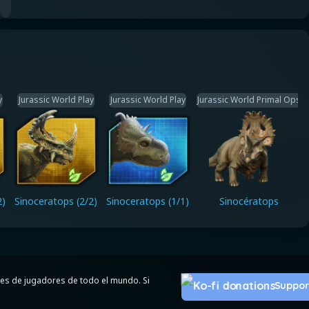
y
Jurassic World Play
Jurassic World Play
Jurassic World Primal Ops
2)
Sinoceratops (2/2)
Sinoceratops (1/1)
Sinocératops
s de jugadores de todo el mundo. Si
Suppor