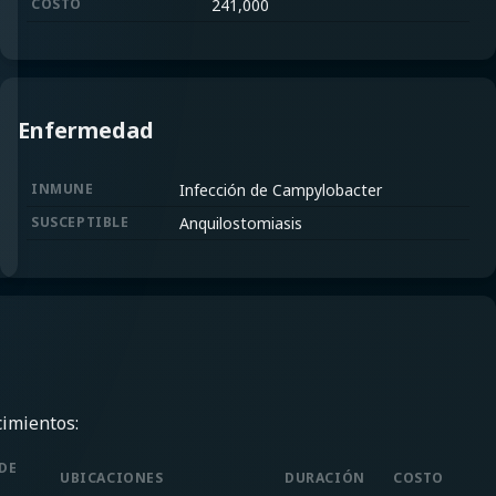
COSTO
241,000
Enfermedad
INMUNE
Infección de Campylobacter
SUSCEPTIBLE
Anquilostomiasis
cimientos:
DE
UBICACIONES
DURACIÓN
COSTO