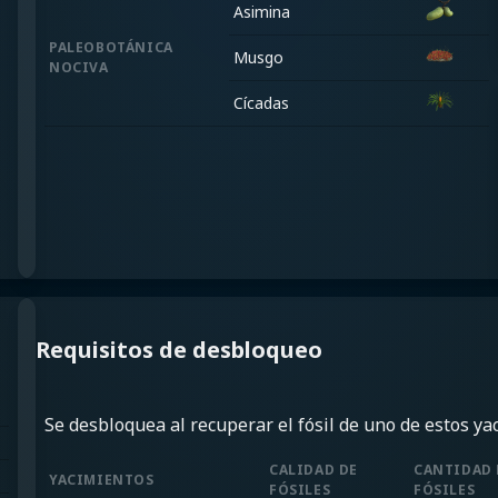
Asimina
PALEOBOTÁNICA
Musgo
NOCIVA
Cícadas
Requisitos de desbloqueo
Se desbloquea al recuperar el fósil de uno de estos ya
CALIDAD DE
CANTIDAD 
YACIMIENTOS
FÓSILES
FÓSILES