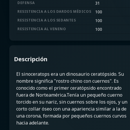
DEFENSA
31
RESISTENCIA A LOS DARDOS MÉDICOS
100
RESISTENCIA A LOS SEDANTES
100
RESISTENCIA AL VENENO
100
Descripción
El sinoceratops era un dinosaurio ceratópsido. Su
nombre significa "rostro chino con cuernos". Es
conocido como el primer ceratópsido encontrado
fuera de Norteamérica.Tenía un pequeño cuerno
torcido en su nariz, sin cuernos sobre los ojos, y un
corto collar óseo con una apariencia similar a la de
una corona, formada por pequeños cuernos curvos
hacia adelante.