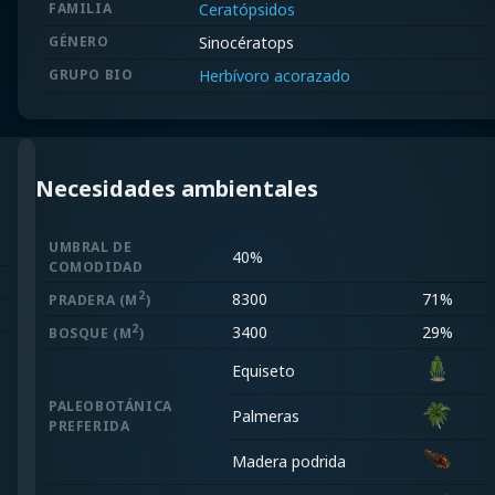
FAMILIA
Ceratópsidos
GÉNERO
Sinocératops
GRUPO BIO
Herbívoro acorazado
Necesidades ambientales
UMBRAL DE
40%
COMODIDAD
2
8300
71%
PRADERA
(M
)
2
3400
29%
BOSQUE
(M
)
Equiseto
PALEOBOTÁNICA
Palmeras
PREFERIDA
Madera podrida