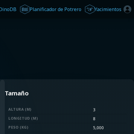
DinoDB
Planificador de Potrero
Yacimientos
Tamaño
ALTURA (M)
3
LONGITUD (M)
8
PESO (KG)
5,000