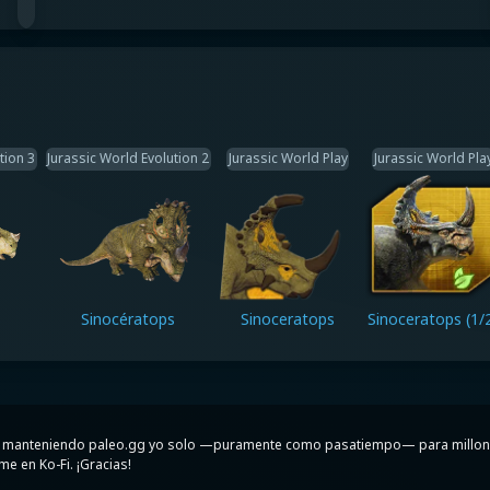
tion 3
Jurassic World Evolution 2
Jurassic World Play
Jurassic World Pla
s
Sinocératops
Sinoceratops
Sinoceratops (1/
o y manteniendo paleo.gg yo solo —puramente como pasatiempo— para millone
me en Ko-Fi. ¡Gracias!