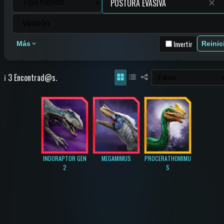
✕
Invertir
Más
Reinic
ℹ️ 3 Encontrad@s.
INDORAPTOR GEN
MEGAMIMUS
PROCERATHOMIMU
2
S