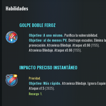
Habilidades
GOLPE DOBLE FEROZ
Objetivo: A uno mismo.
Purifica la vulnerabilidad
.
Objetivo: al de menos PV.
Destruye escudos
.
Elimina l
provocación
.
Atraviesa Blindaje
.
Ataque
x0.66
(1155)
.
Atraviesa Blindaje
.
Ataque
x0.66
(1155)
.
IMPACTO PRECISO INSTANTÁNEO
Prioridad.
Objetivo: Más rápido.
Atraviesa Blindaje
.
Ignora Esquiv
Ataque
x1.5
(2625)
.
Recarga: 1.