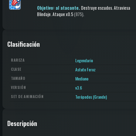
Objetivo: al atacante.
Destruye escudos
.
Atraviesa
Blindaje
.
Ataque
x0.5
(875)
.
Clasificación
Legendario
RAREZA
Astuto Feroz
CLASE
Mediano
TAMAÑO
v3.6
VERSIÓN
Terópodos (Grande)
SET DE ANIMACIÓN
Descripción