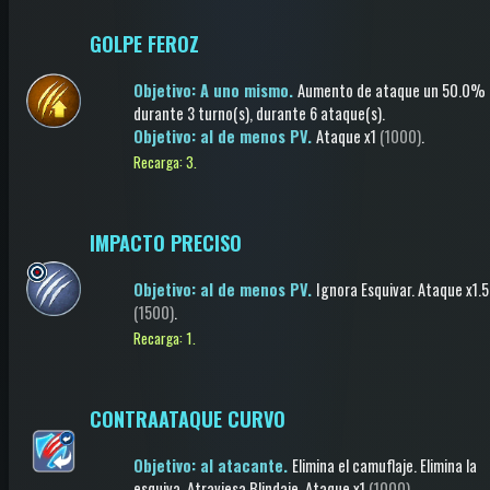
GOLPE FEROZ
Objetivo: A uno mismo.
Aumento de ataque
un 50.0%
durante 3 turno(s)
, durante 6 ataque(s)
.
Objetivo: al de menos PV.
Ataque
x1
(1000)
.
Recarga: 3.
IMPACTO PRECISO
Objetivo: al de menos PV.
Ignora Esquivar
.
Ataque
x1.5
(1500)
.
Recarga: 1.
CONTRAATAQUE CURVO
Objetivo: al atacante.
Elimina el camuflaje
.
Elimina la
esquiva
.
Atraviesa Blindaje
.
Ataque
x1
(1000)
.