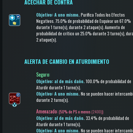
ACECHAR DE CONTRA
Objetivo: A uno mismo.
Purifica Todos los Efectos
Negativos
.
75.0% de probabilidad de
Esquivar
un 67.0%
durante 1 turno(s)
, durante 2 ataque(s)
.
Aumento de
probabilidad de crítico
un 25.0%
durante 3 turno(s)
, dur
2 ataque(s)
.
ALERTA DE CAMBIO EN ATURDIMIENTO
Seguro
:
Objetivo: al de más daño.
100.0% de probabilidad de
Aturdir
durante 1 turno(s)
.
Objetivo: A uno mismo.
No se pueden hacer intercamb
durante 2 turno(s)
.
Amenazado:
(
50% de PS o menos
(2400)
)
Objetivo: al de más daño.
33.4% de probabilidad de
Aturdir
durante 1 turno(s)
.
Objetivo: A uno mismo.
No se pueden hacer intercamb