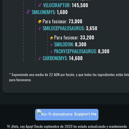
VELOCIRAPTOR
:
145,500
SMILONEMYS
:
1,600
Para fusionar
:
73,000
SMILOCEPHALOSAURUS
:
3,650
Para fusionar
:
33,200
SMILODON
:
8,300
PACHYCEPHALOSAURUS
:
8,300
CARBONEMYS
:
14,600
*
Suponiendo una media de 22 ADN por fusión, y que todos los ingredientes están list
para fusionarse.
Support Me
👋 ¡Hola, soy Apop! Desde septiembre de 2020 he estado actualizando y manteniendo