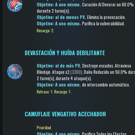
Objetivo: A uno mismo.
Curación Al Devorar
un 60.0%
durante 2 turno(s)
.
Objetivo: al de menos PV.
Elimina la provocación
.
Objetivo: A uno mismo.
Purifica la vulnerabilidad
.
Recarga: 2.
DEVASTACIÓN Y HUÍDA DEBILITANTE
Objetivo: al de más PV.
Destruye escudos
.
Atraviesa
Blindaje
.
Ataque
x2
(3300)
.
Daño Reducido
un 50.0%
dur
2 turno(s)
, durante 4 ataque(s)
.
Objetivo: A uno mismo.
de intercambio automático
.
Retraso: 1.
Recarga: 1.
CAMUFLAJE VENGATIVO ACECHADOR
Prioridad.
Objetivo: A uno mismo.
Purifica Todos los Efectos