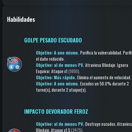
Habilidades
GOLPE PESADO ESCUDADO
Objetivo: A uno mismo.
Purifica la vulnerabilidad
.
Purif
el daño reducido
.
Objetivo: al de menos PV.
Atraviesa Blindaje
.
Ignora
Esquivar
.
Ataque
x1
(1650)
.
Objetivo: Más rápido.
Elimina el aumento de velocidad
.
Objetivo: A uno mismo.
Escudos
un 50.0%
durante 2
turno(s)
, durante 2 ataque(s)
.
IMPACTO DEVORADOR FEROZ
Objetivo: al de menos PV.
Destruye escudos
.
Atravies
Blindaje
.
Ataque
x1.5
(2475)
.