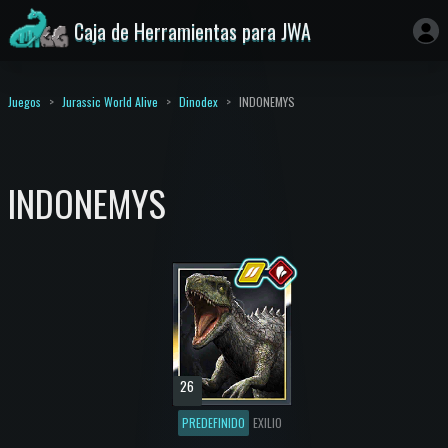
Caja de Herramientas para JWA
Juegos
Jurassic World Alive
Dinodex
INDONEMYS
INDONEMYS
26
PREDEFINIDO
EXILIO