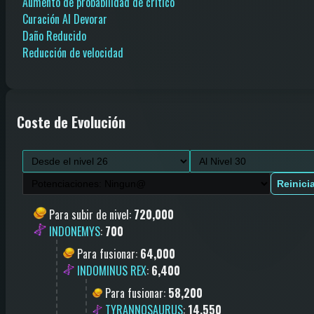
Aumento de probabilidad de crítico
Curación Al Devorar
Daño Reducido
Reducción de velocidad
Coste de Evolución
Reinici
Para subir de nivel
:
720,000
INDONEMYS
:
700
Para fusionar
:
64,000
INDOMINUS REX
:
6,400
Para fusionar
:
58,200
TYRANNOSAURUS
:
14,550