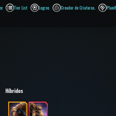
ex
Tier List
Logros
Creador de Criaturas.
Plani
Híbridos