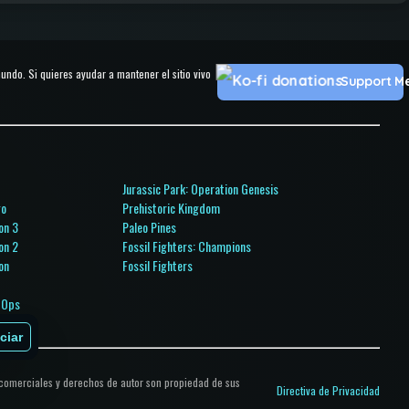
do. Si quieres ayudar a mantener el sitio vivo
Support M
Jurassic Park: Operation Genesis
go
Prehistoric Kingdom
on 3
Paleo Pines
on 2
Fossil Fighters: Champions
on
Fossil Fighters
l Ops
ciar
 comerciales y derechos de autor son propiedad de sus
Directiva de Privacidad