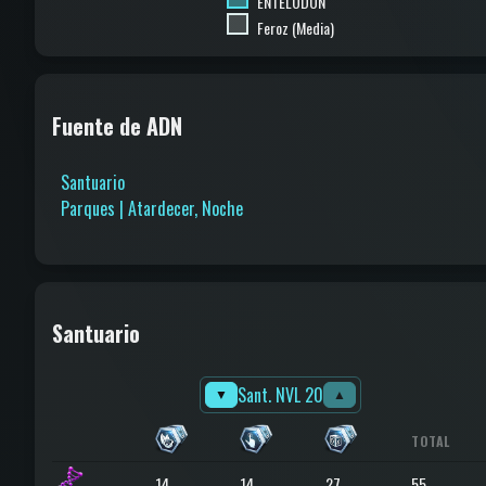
ENTELODON
Feroz (Media)
Fuente de ADN
Santuario
Parques | Atardecer, Noche
Santuario
Sant. NVL 20
▼
▲
TOTAL
14
14
27
55