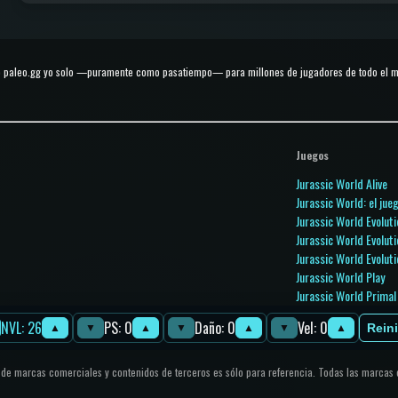
 paleo.gg yo solo —puramente como pasatiempo— para millones de jugadores de todo el mun
Juegos
Jurassic World Alive
Jurassic World: el jue
Jurassic World Evoluti
Jurassic World Evoluti
Jurassic World Evoluti
Jurassic World Play
Jurassic World Prima
Jurassic Park Builder
NVL: 26
PS: 0
Daño: 0
Vel: 0
Reini
▲
▼
▲
▼
▲
▼
▲
o de marcas comerciales y contenidos de terceros es sólo para referencia. Todas las marcas