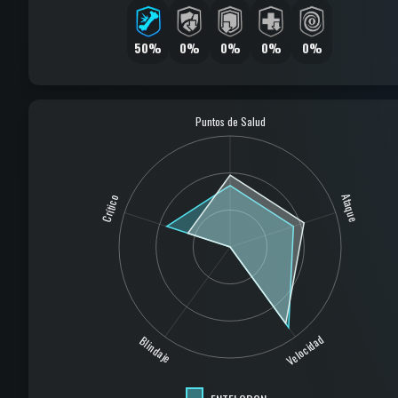
50%
0%
0%
0%
0%
Puntos de Salud
Ataque
Crítico
Velocidad
Blindaje