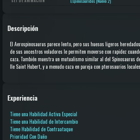
Espinosáuridos (Nuevo 2)
SET DE ANIMACIÓN
Descripción
El Aerospinosaurus parece lento, pero sus huesos ligeros heredado
de sus ancestros voladores le permiten moverse con rapidez cuand
caza. También muestra un mutualismo similar al del Spinosaurus d
Ile Saint Hubert, y a menudo caza en pareja con pterosaurios locales
Experiencia
Tiene una Habilidad Activa Especial
Tiene una Habilidad de Intercambio
Tiene Habilidad de Contraataque
Prioridad Con Daño