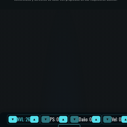
NVL: 26
PS: 0
Daño: 0
Vel: 0
▼
▲
▼
▲
▼
▲
▼