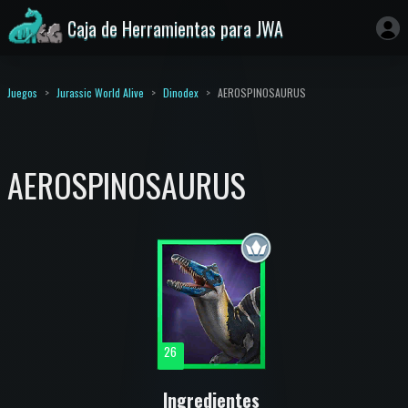
Caja de Herramientas para JWA
Juegos
Jurassic World Alive
Dinodex
AEROSPINOSAURUS
AEROSPINOSAURUS
26
Ingredientes