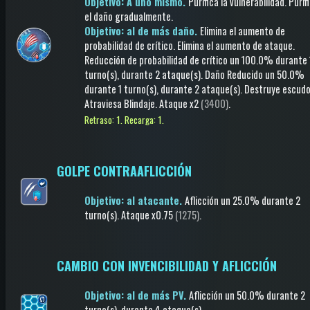
Objetivo: A uno mismo.
Purifica la vulnerabilidad
.
Purif
el daño gradualmente
.
Objetivo: al de más daño.
Elimina el aumento de
probabilidad de crítico
.
Elimina el aumento de ataque
.
Reducción de probabilidad de crítico
un 100.0%
durante 
turno(s)
, durante 2 ataque(s)
.
Daño Reducido
un 50.0%
durante 1 turno(s)
, durante 2 ataque(s)
.
Destruye escud
Atraviesa Blindaje
.
Ataque
x2
(3400)
.
Retraso: 1.
Recarga: 1.
GOLPE CONTRAAFLICCIÓN
Objetivo: al atacante.
Aflicción
un 25.0%
durante 2
turno(s)
.
Ataque
x0.75
(1275)
.
CAMBIO CON INVENCIBILIDAD Y AFLICCIÓN
Objetivo: al de más PV.
Aflicción
un 50.0%
durante 2
turno(s)
, durante 4 ataque(s)
.