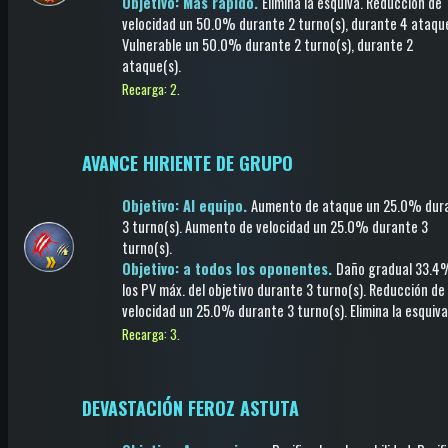
Objetivo: Más rápido.
Elimina la esquiva
.
Reducción de
velocidad
un 50.0%
durante 2 turno(s)
, durante 4 ataqu
Vulnerable
un 50.0%
durante 2 turno(s)
, durante 2
ataque(s)
.
Recarga: 2.
AVANCE HIRIENTE DE GRUPO
Objetivo: Al equipo.
Aumento de ataque
un 25.0%
dur
3 turno(s)
.
Aumento de velocidad
un 25.0%
durante 3
turno(s)
.
Objetivo: a todos los oponentes.
Daño gradual
33.4
los PV máx. del objetivo
durante 3 turno(s)
.
Reducción de
velocidad
un 25.0%
durante 3 turno(s)
.
Elimina la esquiva
Recarga: 3.
DEVASTACIÓN FEROZ ASTUTA