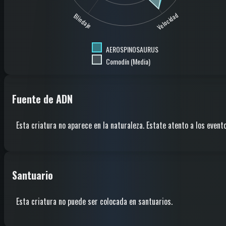
Velocidad
Blindaje
AEROSPINOSAURUS
Comodín (Media)
Fuente de ADN
Esta criatura no aparece en la naturaleza. Estate atento a los evento
Santuario
Esta criatura no puede ser colocada en santuarios.