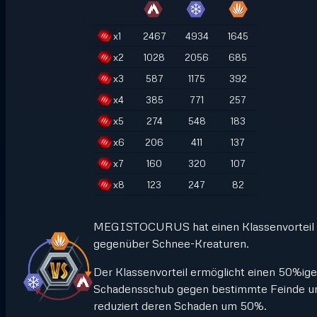
x
1
2467
4934
1645
x
2
1028
2056
685
x
3
587
1175
392
x
4
385
771
257
x
5
274
548
183
x
6
206
411
137
x
7
160
320
107
x
8
123
247
82
MEGISTOCURUS hat einen Klassenvorteil
gegenüber Schnee-Kreaturen.
Der Klassenvorteil ermöglicht einen 50%ig
Schadensschub gegen bestimmte Feinde u
reduziert deren Schaden um 50%.