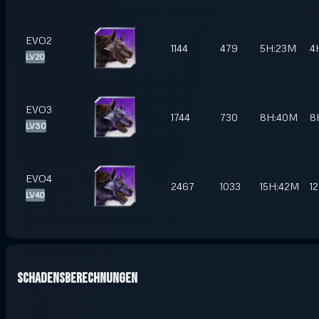
EVO2
1144
479
5H:23M
4
LV20
EVO3
1744
730
8H:40M
8
LV30
EVO4
2467
1033
15H:42M
1
LV40
Schadensberechnungen