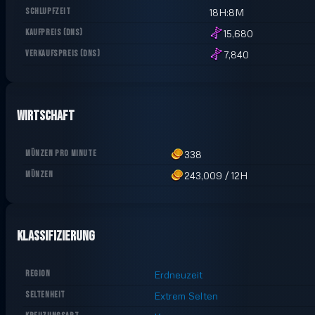
SCHLUPFZEIT
18H:8M
KAUFPREIS
(
DNS
)
15,680
VERKAUFSPREIS
(
DNS
)
7,840
Wirtschaft
MÜNZEN PRO MINUTE
338
MÜNZEN
243,009
/
12H
Klassifizierung
REGION
Erdneuzeit
SELTENHEIT
Extrem Selten