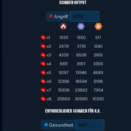
Schaden Output
Angriff
x
1
1033
1550
517
x
2
2479
3719
1240
x
3
4339
6508
2169
x
4
6611
9917
3306
x
5
9297
13946
4649
x
6
12396
18594
6198
x
7
15908
23862
7954
x
8
20660
30990
10330
Erforderlicher Schaden für K.O.
Gesundheit