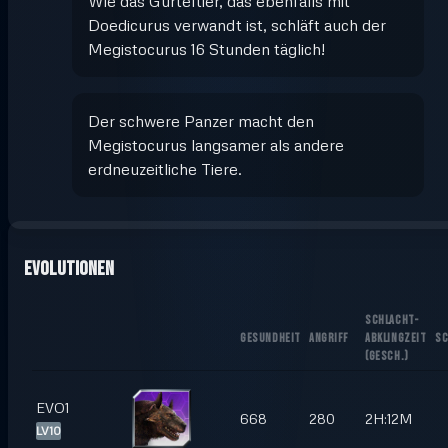
Wie das Gürteltier, das ebenfalls mit
Doedicurus verwandt ist, schläft auch der
Megistocurus 16 Stunden täglich!
Der schwere Panzer macht den
Megistocurus langsamer als andere
erdneuzeitliche Tiere.
Evolutionen
SCHLACHT-
GESUNDHEIT
ANGRIFF
ABKLINGZEIT
SC
(
GESCH.
)
EVO1
668
280
2H:12M
LV10