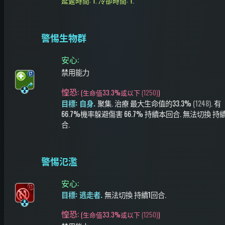
延遲時間: 1.
冷卻時間: 1.
警惕生物群
安心
:
禁用能力
惶恐:
(
生命值33.3%或以下
(1250)
)
目標: 自身.
聚集.
治療
最大生命值的33.3%
(1248)
.
有
66.7%機率
躲避傷害
66.7%
持續本回合
.
無法切換
持續
合
.
警惕氾濫
安心
:
目標: 逃走者.
無法切換
持續1回合
.
惶恐:
(
生命值33.3%或以下
(1250)
)