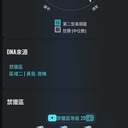
護甲
速度
第二型美頜龍
狡猾 (中位數)
DNA來源
禁獵區
區域二 | 黃昏, 夜晚
禁獵區
禁獵區等級 20
▼
▲