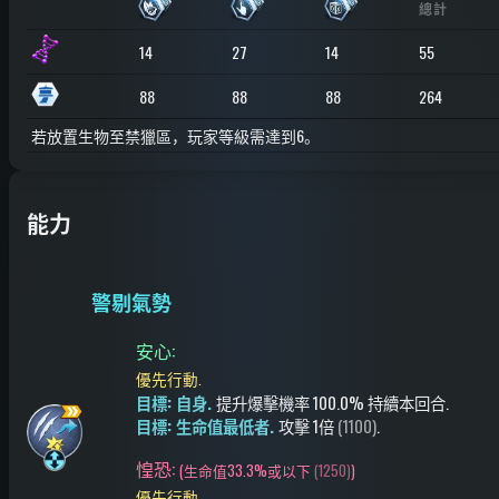
總計
14
27
14
55
88
88
88
264
若放置生物至禁獵區，玩家等級需達到6。
能力
警剔氣勢
安心
:
優先行動.
目標: 自身.
提升爆擊機率
100.0%
持續本回合
.
目標: 生命值最低者.
攻擊
1倍
(1100)
.
惶恐:
(
生命值33.3%或以下
(1250)
)
優先行動.