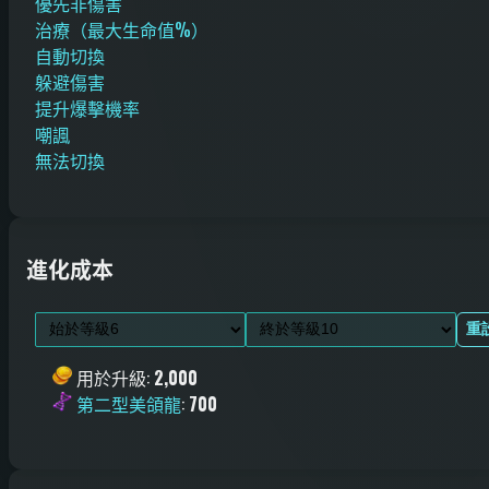
優先非傷害
治療（最大生命值%）
自動切換
躲避傷害
提升爆擊機率
嘲諷
無法切換
進化成本
重
用於升級
:
2,000
第二型美頜龍
:
700