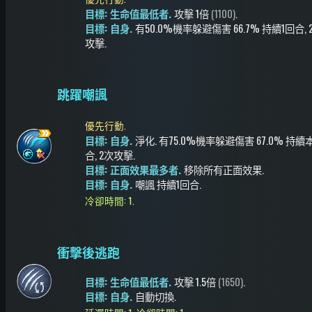
目標: 生命值最低者.
攻擊
1倍
(1100)
.
目標: 自身.
有50.0%機率
躲避傷害
66.7%
持續1回合
,
攻擊
.
跳躍嘲諷
優先行動.
目標: 自身.
淨化
.
有75.0%機率
躲避傷害
67.0%
持續
合
, 2次攻擊
.
目標: 正面效果最多者.
移除所有正面效果
.
目標: 自身.
嘲諷
持續1回合
.
冷卻時間: 1.
衝擊後逃跑
目標: 生命值最低者.
攻擊
1.5倍
(1650)
.
目標: 自身.
自動切換
.