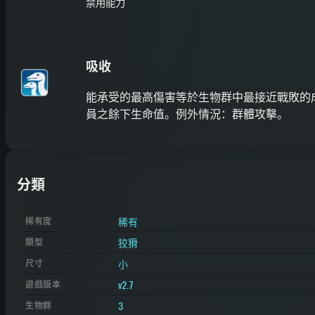
禁用能力
吸收
能承受的最高傷害等於生物群中最接近戰敗的
員之餘下生命值。例外情況：群體攻擊。
分類
稀有
稀有度
狡猾
類型
小
尺寸
v2.7
遊戲版本
3
生物群