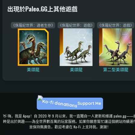
出現於Paleo.GG上其他遊戲
《侏羅紀世界：適者生存》
《侏羅紀世界：遊戲》
《侏羅紀世界：遊戲》
美頜龍
美頜龍
第二型美頜龍
Support Me
👋 嗨，我是 Apop！自 2020 年 9 月以來，我一直獨自一人更新和維護 paleo.gg——
粹是出於興趣——為全世界數百萬的玩家服務。如果你願意幫忙讓這個網站持續運
並保持無廣告，歡迎考慮在 Ko-Fi 上支持我。謝謝！