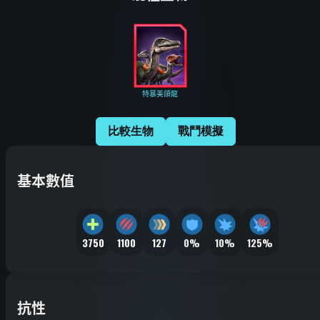
特暴美頜龍
比較生物
戰鬥模擬
基本數值
3750
1100
127
0%
10%
125%
抗性