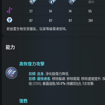
總計
27
14
14
55
87
87
87
261
若放置生物至禁獵區，玩家等級需達到10。
能力
高恢復力攻擊
目標: 自身.
淨化殺傷力降低
.
目標: 最快速者.
移除躲避
.
移除匿蹤
.
移除速度提升
.
倍
(1250)
.
暴露弱點
50.0%
持續2回合
, 1次攻擊
.
復甦