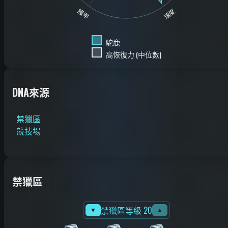
護甲
速度
駝鹿
高恢復力 (中位數)
DNA來源
禁獵區
競技場
禁獵區
禁獵區等級 20
▼
▲