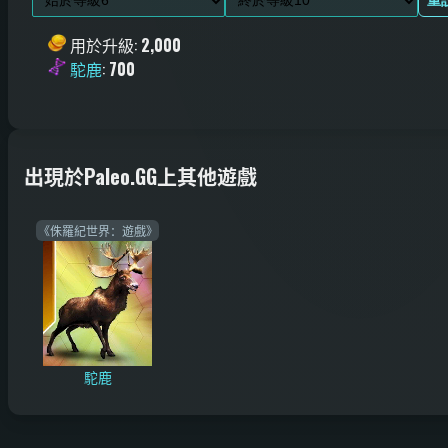
用於升級
:
2,000
駝鹿
:
700
出現於Paleo.GG上其他遊戲
《侏羅紀世界：遊戲》
駝鹿