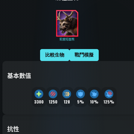
駝鹿短面熊
比較生物
戰鬥模擬
基本數值
3300
1250
128
5%
10%
125%
抗性