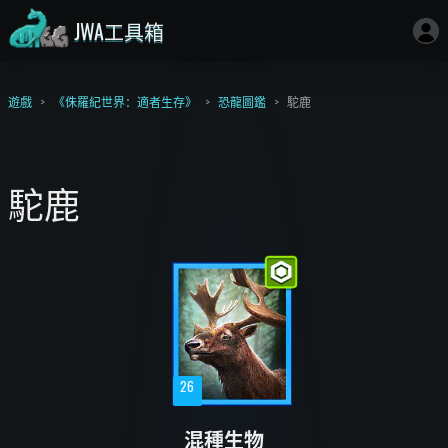
JWA工具箱
遊戲
《侏羅紀世界：適者生存》
恐龍圖鑑
駝鹿
駝鹿
26
混種生物