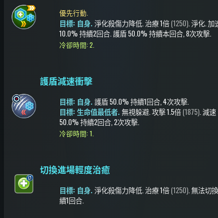
優先行動.
目標: 自身.
淨化殺傷力降低
.
治療
1倍
(1250)
.
淨化
.
加
10.0%
持續2回合
.
護盾
50.0%
持續本回合
, 8次攻擊
.
冷卻時間: 2.
護盾減速衝擊
目標: 自身.
護盾
50.0%
持續1回合
, 4次攻擊
.
目標: 生命值最低者.
無視躲避
.
攻擊
1.5倍
(1875)
.
減速
50.0%
持續2回合
, 2次攻擊
.
冷卻時間: 1.
切換進場輕度治癒
目標: 自身.
淨化殺傷力降低
.
治療
1倍
(1250)
.
無法切
續1回合
.