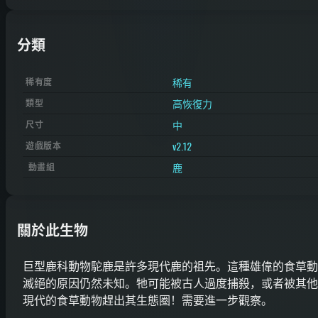
分類
稀有
稀有度
高恢復力
類型
中
尺寸
v2.12
遊戲版本
鹿
動畫組
關於此生物
巨型鹿科動物駝鹿是許多現代鹿的祖先。這種雄偉的食草動
滅絕的原因仍然未知。牠可能被古人過度捕殺，或者被其他
現代的食草動物趕出其生態圈！需要進一步觀察。