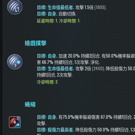
目標: 生命值最低者.
攻擊
1.5倍
(1800)
.
目標: 自身.
自動切換
.
延遲時間: 1.
冷卻時間: 1.
嬉戲撲擊
目標: 自身.
加速
20.0%
持續2回合
.
有50.0%機率
躲避
害
66.7%
持續1回合
, 1次攻擊
.
淨化
.
目標: 生命值最低者.
攻擊
2倍
(2400)
.
降低殺傷力
50.
持續1回合
, 2次攻擊
.
冷卻時間: 2.
蜷縮
目標: 自身.
有75.0%機率
躲避傷害
67.0%
持續1回合
,
攻擊
.
目標: 殺傷力最高者.
降低殺傷力
50.0%
持續1回合
, 