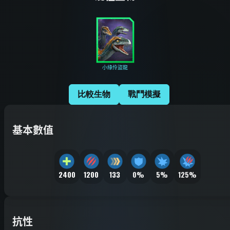
小綠伶盜龍
比較生物
戰鬥模擬
基本數值
2400
1200
133
0%
5%
125%
抗性