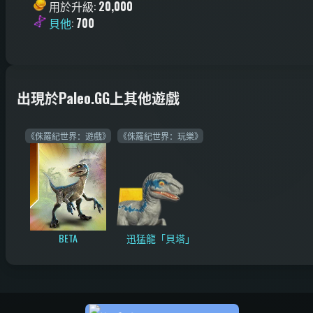
用於升級
:
20,000
貝他
:
700
出現於Paleo.GG上其他遊戲
《侏羅紀世界：遊戲》
《侏羅紀世界：玩樂》
BETA
迅猛龍「貝塔」