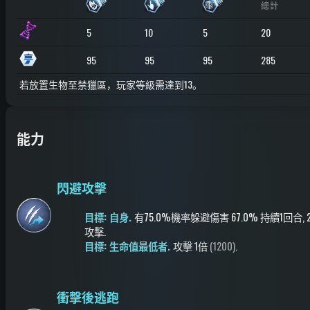
總計
5
10
5
20
95
95
95
285
若放置生物至禁獵區，玩家等級需達到13。
能力
閃避攻擊
目標: 自身.
有75.0%機率
躲避傷害
67.0%
持續1回合
,
攻擊
.
目標: 生命值最低者.
攻擊
1倍
(1200)
.
衝擊後逃跑