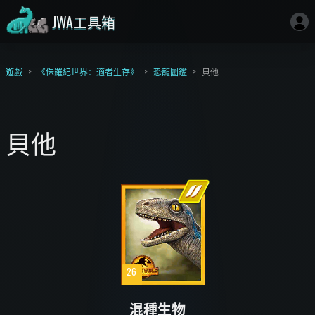
JWA工具箱
遊戲
《侏羅紀世界：適者生存》
恐龍圖鑑
貝他
貝他
26
混種生物