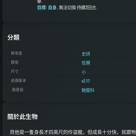
擊
.
目標: 自身.
無法切換
持續2回合
.
分類
史詩
稀有度
狡猾
類型
小
尺寸
v2.17
遊戲版本
馳龍科
動畫組
關於此生物
貝他是一隻身長才四英尺的伶盜龍，但成長十分快，就跟牠