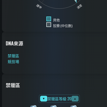
護甲
速度
貝他
狡猾 (中位數)
DNA來源
禁獵區
競技場
禁獵區
禁獵區等級 20
▼
▲