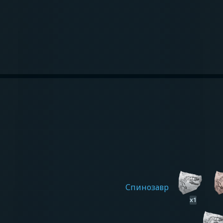
Спинозавр
x
1