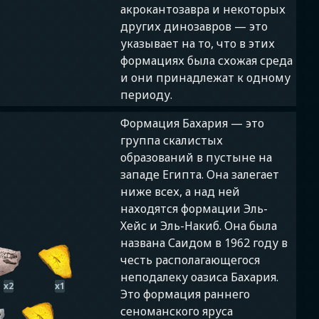
акрокантозавра и некоторых
других динозавров — это
указывает на то, что в этих
формациях была схожая среда
и они принадлежат к одному
периоду.
Формация Бахария — это
группа скалистых
образований в пустыне на
западе Египта. Она залегает
ниже всех, а над ней
находятся формации Эль-
Хейс и Эль-Накиб. Она была
названа Саидом в 1962 году в
честь располагающегося
неподалеку оазиса Бахария.
x
2
x
1
Это формация раннего
сеноманского яруса