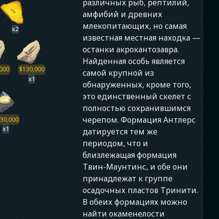
различных рыб, рептилий,
амфибий и древних
млекопитающих, но самая
x
2
известная местная находка —
останки акрокантозавра.
Найденная особь является
000
$
130,000
самой крупной из
x
1
обнаруженных, кроме того,
это единственный скелет с
полностью сохранившимся
черепом. Формация Антлерс
30,000
x
1
датируется тем же
периодом, что и
близлежащая формация
Твин-Маунтинс, и обе они
принадлежат к группе
осадочных пластов Тринити.
В обеих формациях можно
найти окаменелости