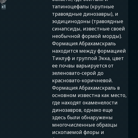
тапиноцефалы (крупные
x
1
травоядные динозавры), и
эодицинодоны (травоядные
синапсиды, известные своей
необычной формой морды).
Формация Абрахамскраль
находится между формацией
Тиклуф и группой Экка, цвет
ее почвы варьируется от
зеленовато-серой до
красновато-коричневой.
Формация Абрахамскраль в
основном известна как место,
где находят окаменелости
динозавров, однако еще
здесь были обнаружены
многочисленные образцы
ископаемой флоры и