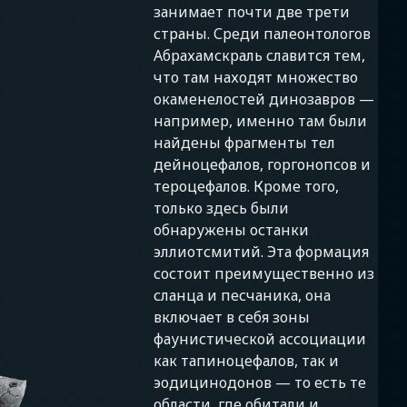
занимает почти две трети
страны. Среди палеонтологов
Абрахамскраль славится тем,
что там находят множество
окаменелостей динозавров —
например, именно там были
найдены фрагменты тел
дейноцефалов, горгонопсов и
тероцефалов. Кроме того,
только здесь были
обнаружены останки
эллиотсмитий. Эта формация
состоит преимущественно из
сланца и песчаника, она
включает в себя зоны
фаунистической ассоциации
как тапиноцефалов, так и
эодицинодонов — то есть те
области, где обитали и