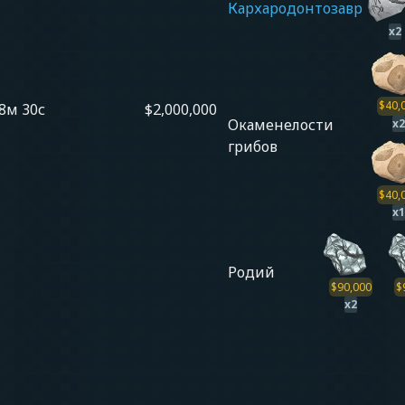
Кархародонтозавр
x
2
$
40,
8м 30с
$2,000,000
Окаменелости
x
2
грибов
$
40,
x
1
Родий
$
90,000
$
x
2