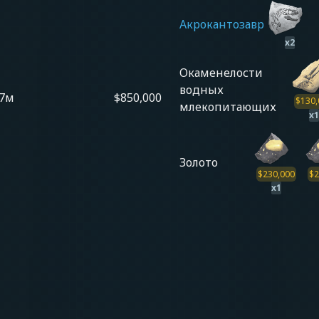
Акрокантозавр
x
2
Окаменелости
водных
7м
$850,000
$
130,
млекопитающих
x
1
Золото
$
230,000
$
2
x
1