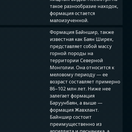
такое разнообразие находок,
формация остается
малоизученной.
Формация Байншир, также
известная как Баян Ширех,
представляет собой массу
горной породы на
территории Северной
Монголии. Она относится к
меловому периоду — ее
возраст составляет примерно
86–102 млн лет. Ниже нее
залегает формация
Баруунбаян, а выше —
формация Жавхлант.
Байншир состоит
преимущественно из
аргиллита и песчаника, а