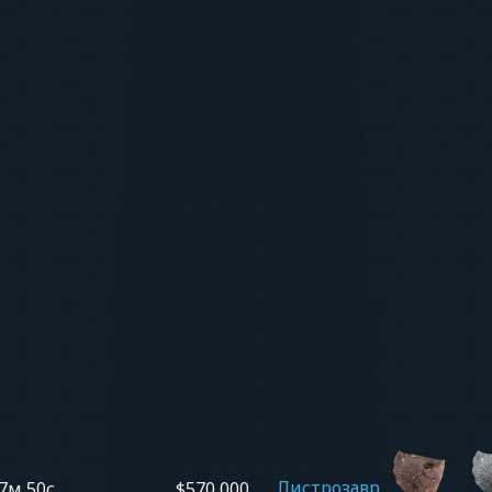
Листрозавр
7м 50с
$570,000