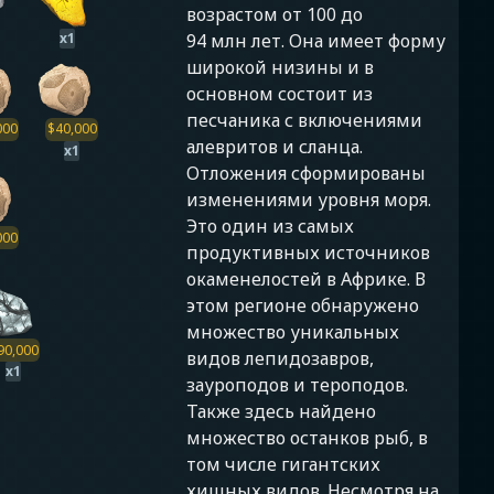
возрастом от 100 до
x
1
94 млн лет. Она имеет форму
широкой низины и в
основном состоит из
песчаника с включениями
000
$
40,000
алевритов и сланца.
x
1
Отложения сформированы
изменениями уровня моря.
Это один из самых
000
продуктивных источников
окаменелостей в Африке. В
этом регионе обнаружено
множество уникальных
90,000
видов лепидозавров,
x
1
зауроподов и тероподов.
Также здесь найдено
множество останков рыб, в
том числе гигантских
хищных видов. Несмотря на