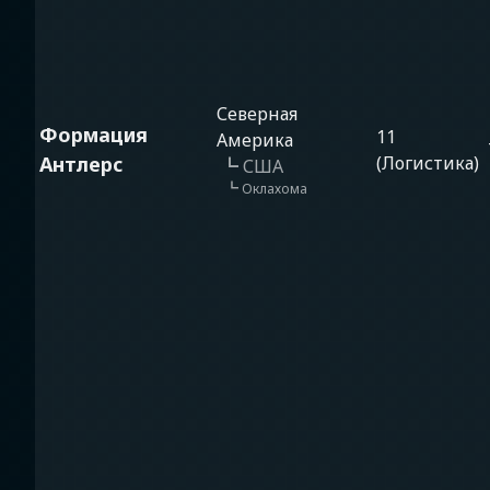
Северная
Формация
11
Америка
Антлерс
(Логистика)
┗
США
┗
Оклахома