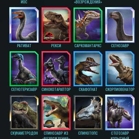
ИОС
«ВОЗРОЖДЕНИЯ»
РАТИВАТ
РЕКСИ
САРКОМАНТАРКС
СЕГНОЗАВР
СЕГНОТЕРИЗАВР
СИНОКОТАРАПТОР
СКАФОГНАТ
СКОРПИОВЕНАТОР
СКУНАМЕТРОДОН
СПИНОЗАВР ИЗ
СПИНОТОПС
СТЕГОЗАВР
«ВОЗРОЖДЕНИЯ»
КОПЫТНЫЙ