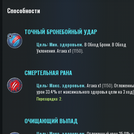
Способности
ТОЧНЫЙ БРОНЕБОЙНЫЙ УДАР
Цель: Мин. здоровьем.
В Обход Брони
.
В Обход
Уклонения
.
Атака
x1
(1150)
.
СМЕРТЕЛЬНАЯ РАНА
Цель: Макс. здоровьем.
Атака
x1
(1150)
.
Отложенны
урон
33.4% от максимального здоровья цели
на 3 ход(
Перезарядка: 2.
ОЧИЩАЮЩИЙ ВЫПАД
Цель: Макс. здоровьем.
Отложенный урон
25.0% о