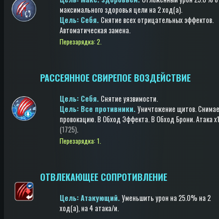
максимального здоровья цели
на 2 ход(a)
.
Цель: Cебя.
Снятие всех отрицательных эффектов
.
Автоматическая замена
.
Перезарядка: 2.
РАССЕЯННОЕ СВИРЕПОЕ ВОЗДЕЙСТВИЕ
Цель: Cебя.
Снятие уязвимости
.
Цель: Все противники.
Уничтожение щитов
.
Снима
провокацию
.
В Обход Эффекта
.
В Обход Брони
.
Атака
x1
(1725)
.
Перезарядка: 1.
ОТВЛЕКАЮЩЕЕ СОПРОТИВЛЕНИЕ
Цель: Атакующий.
Уменьшить урон
на 25.0%
на 2
ход(a)
, на 4 атака/и
.