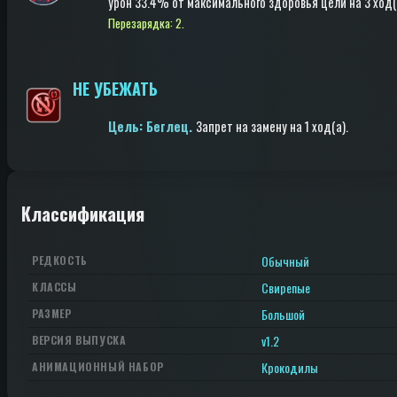
урон
33.4% от максимального здоровья цели
на 3 ход(
Перезарядка: 2.
НЕ УБЕЖАТЬ
Цель: Беглец.
Запрет на замену
на 1 ход(a)
.
Классификация
Обычный
РЕДКОСТЬ
Свирепые
КЛАССЫ
Большой
РАЗМЕР
v1.2
ВЕРСИЯ ВЫПУСКА
Крокодилы
АНИМАЦИОННЫЙ НАБОР