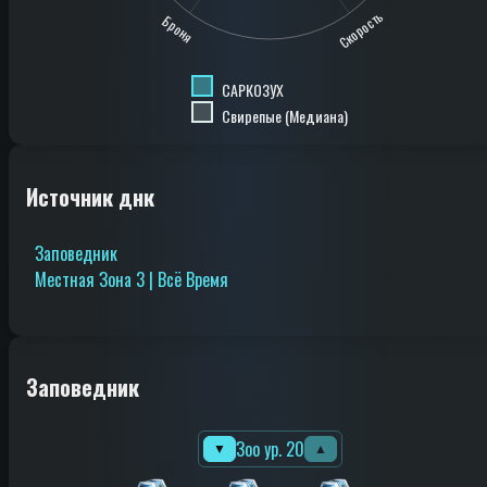
Скорость
Броня
САРКОЗУХ
Свирепые (Медиана)
Источник днк
Заповедник
Местная Зона 3 | Всё Время
Заповедник
Зоо ур. 20
▼
▲