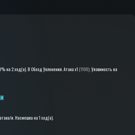
.0%
на 2 ход(a)
.
В Обход Уклонения
.
Атака
x1
(1100)
.
Уязвимость
на
ТИ
 атака/и
.
Насмешка
на 1 ход(a)
.