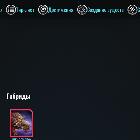
ex
Тир-лист
Достижения
Создание существ
С
Гибриды
АНКИЛОМОЛОХ