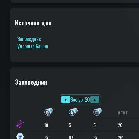
Источник днк
Заповедник
Ударные Башни
Заповедник
Зоо ур. 20
▼
▲
ИТОГ
10
5
5
20
87
87
87
261