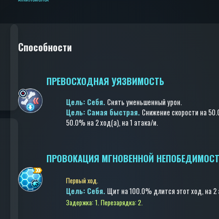
Способности
ПРЕВОСХОДНАЯ УЯЗВИМОСТЬ
Цель: Cебя.
Снять уменьшенный урон
.
Цель: Самая быстрая.
Снижение скорости
на 50
50.0%
на 2 ход(a)
, на 1 атака/и
.
ПРОВОКАЦИЯ МГНОВЕННОЙ НЕПОБЕДИМОС
Первый ход.
Цель: Cебя.
Щит
на 100.0%
длится этот ход
, на 2
Задержка: 1.
Перезарядка: 2.