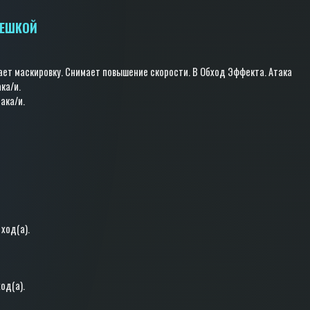
МЕШКОЙ
ает маскировку
.
Снимает повышение скорости
.
В Обход Эффекта
.
Атака
ака/и
.
така/и
.
 ход(a)
.
ход(a)
.