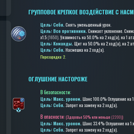
ГРУППОВОЕ КРЕПКОЕ ВОЗДЕЙСТВИЕ С НАС
Цель: Cебя.
Снять уменьшенный урон
.
Цель: Все противники.
Снимает уклонение
.
Сним
x1.5
(1650)
.
Уязвимость
на 50.0%
на 2 ход(a)
, на 1 ат
Цель: Команды.
Щит
на 50.0%
на 2 ход(a)
, на 2 а
Цель: Cебя.
Насмешка
на 2 ход(a)
.
Перезарядка: 2.
ОГЛУШЕНИЕ НАСТОРОЖЕ
В безопасности
:
Цель: Макс. уроном.
Шанс 100.0%
Оглушение
на 1
Цель: Cебя.
Запрет на замену
на 2 ход(a)
.
В опасности:
(
Здоровье 50% или меньше
(2200)
)
Цель: Макс. уроном.
Шанс 33.4%
Оглушение
на 1 
Цель: Cебя.
Запрет на замену
на 2 ход(a)
.