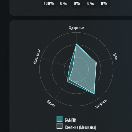
100%
0%
0%
0%
0%
Здоровье
Крит. шанс
Урон
Скорость
Броня
БАМПИ
Крепкие (Медиана)