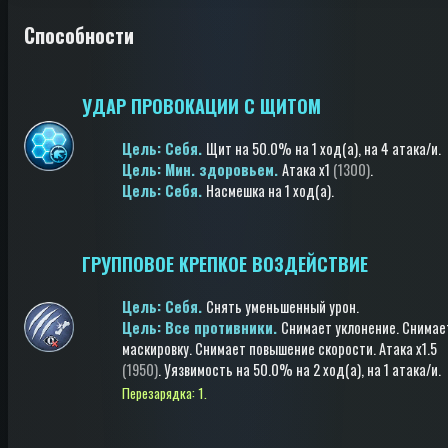
Способности
УДАР ПРОВОКАЦИИ С ЩИТОМ
Цель: Cебя.
Щит
на 50.0%
на 1 ход(a)
, на 4 атака/и
.
Цель: Мин. здоровьем.
Атака
x1
(1300)
.
Цель: Cебя.
Насмешка
на 1 ход(a)
.
ГРУППОВОЕ КРЕПКОЕ ВОЗДЕЙСТВИЕ
Цель: Cебя.
Снять уменьшенный урон
.
Цель: Все противники.
Снимает уклонение
.
Снимае
маскировку
.
Снимает повышение скорости
.
Атака
x1.5
(1950)
.
Уязвимость
на 50.0%
на 2 ход(a)
, на 1 атака/и
.
Перезарядка: 1.