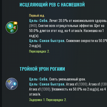
ИСЦЕЛЯЮЩИЙ РЕВ С НАСМЕШКОЙ
Первый ход.
Цель: Cебя.
Лечит
20.0% от максимального здоровь
(840)
.
Снятие всех отрицательных эффектов
.
Щит
на
50.0%
длится этот ход
, на 4 атака/и
.
Насмешка
на 1
ход(a)
.
Цель: Самая быстрая.
Снижение скорости
на 50.0
2 ход(a)
.
Перезарядка: 2.
ТРОЙНОЙ УРОН РОГАМИ
Цель: Cебя.
Снять уменьшенный урон
.
Цель: Самая быстрая.
Атака
x1
(1300)
.
Атака
x1
(130
Атака
x1
(1300)
.
Уязвимость
на 50.0%
на 2 ход(a)
, на 4
атака/и
.
Задержка: 1.
Перезарядка: 2.