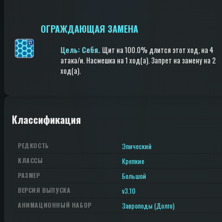
ОГРАЖДАЮЩАЯ ЗАМЕНА
Цель: Cебя.
Щит
на 100.0%
длится этот ход
, на 4
атака/и
.
Насмешка
на 1 ход(a)
.
Запрет на замену
на 2
ход(a)
.
Классификация
Эпический
РЕДКОСТЬ
Крепкие
КЛАССЫ
Большой
РАЗМЕР
v3.10
ВЕРСИЯ ВЫПУСКА
Завроподы (Долго)
АНИМАЦИОННЫЙ НАБОР