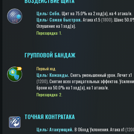
ВОЗДЕЙСТВИЕ ЩИТА
Цель: Cебя.
Щит
на 75.0%
на 2 ход(a)
, на 4 атака/и
.
Цель: Самая быстрая.
Атака
x1.5
(1800)
.
Шанс 50.
Оглушение
на 1 ход(a)
.
Перезарядка: 1.
ГРУППОВОЙ БАНДАЖ
Первый ход.
Цель: Команды.
Снять уменьшенный урон
.
Лечит
x1
(1200)
.
Снятие всех отрицательных эффектов
.
Усилени
брони
на 50.0%
на 1 ход(a)
, на 1 атака/и
.
Перезарядка: 2.
ТОЧНАЯ КОНТРАТАКА
Цель: Атакующий.
В Обход Уклонения
.
Атака
x1
(120