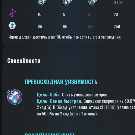
ИТОГ
10
5
5
20
86
86
86
258
Игрок должен достичь ранг 10, чтобы поместить его в заповедник.
Способности
ПРЕВОСХОДНАЯ УЯЗВИМОСТЬ
Цель: Cебя.
Снять уменьшенный урон
.
Цель: Самая быстрая.
Снижение скорости
на 50.0
2 ход(a)
.
В Обход Уклонения
.
Атака
x1
(1200)
.
Уязвимос
на 50.0%
на 2 ход(a)
, на 1 атака/и
.