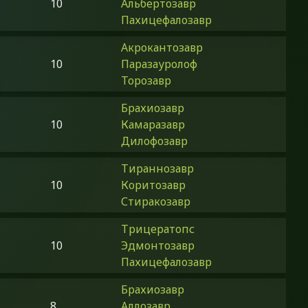
10
Альбертозавр
Пахицефалозавр
Акрокантозавр
10
Паразауролоф
Торозавр
Брахиозавр
10
Камаразавр
Дилофозавр
Тираннозавр
10
Коритозавр
Стиракозавр
Трицератопс
10
Эдмонтозавр
Пахицефалозавр
Брахиозавр
8
Аллозавр