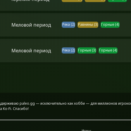
Меловой период
Река
(
2
)
Равнины
(
3
)
Горные
(
4
)
Меловой период
Река
(
2
)
Горные
(
3
)
Горные
(
4
)
поддерживаю paleo.gg — исключительно как хобби — для миллионов игроков
 Ko-Fi. Спасибо!
Игры