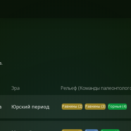
s.
Эра
Рельеф (Команды палеонтолог
а
Юрский период
Равнины
(
2
)
Равнины
(
3
)
Горные
(
4
)