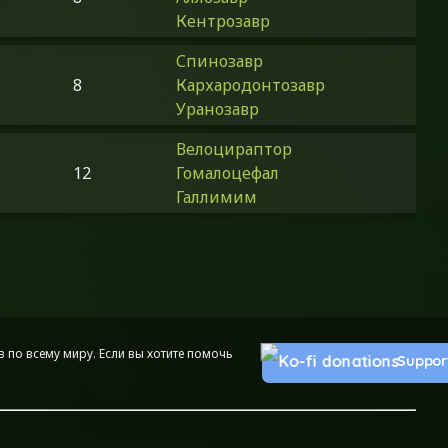
Кентрозавр
Спинозавр
8
Кархародонтозавр
Уранозавр
Велоцираптор
12
Гомалоцефал
Галлимим
 по всему миру. Если вы хотите помочь
Suppor