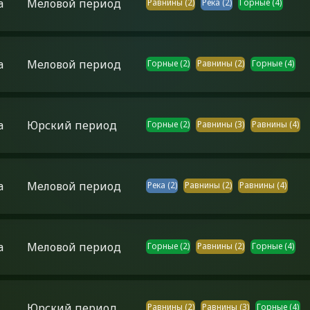
а
Меловой период
Равнины
(
2
)
Река
(
2
)
Горные
(
4
)
а
Меловой период
Горные
(
2
)
Равнины
(
2
)
Горные
(
4
)
а
Юрский период
Горные
(
2
)
Равнины
(
3
)
Равнины
(
4
)
а
Меловой период
Река
(
2
)
Равнины
(
2
)
Равнины
(
4
)
а
Меловой период
Горные
(
2
)
Равнины
(
2
)
Горные
(
4
)
Юрский период
Равнины
(
2
)
Равнины
(
3
)
Горные
(
4
)