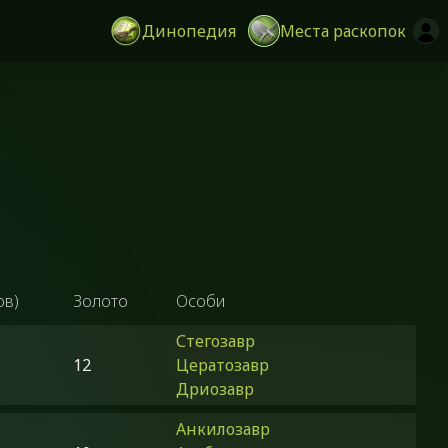
Динопедия
Места раскопок
ов)
Золото
Особи
Стегозавр
12
Цератозавр
Дриозавр
Анкилозавр