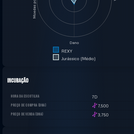
Moedas por minuto
Dano
REXY
Jurássico (Médio)
Incubação
HORA DA ESCOTILHA
7D
PREÇO DE COMPRA
(
DNA
)
7,500
PREÇO DE VENDA
(
DNA
)
3,750