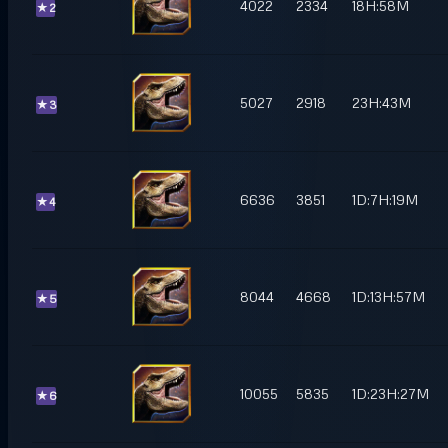
4022
2334
18H:58M
★
2
5027
2918
23H:43M
★
3
6636
3851
1D:7H:19M
★
4
8044
4668
1D:13H:57M
★
5
10055
5835
1D:23H:27M
★
6