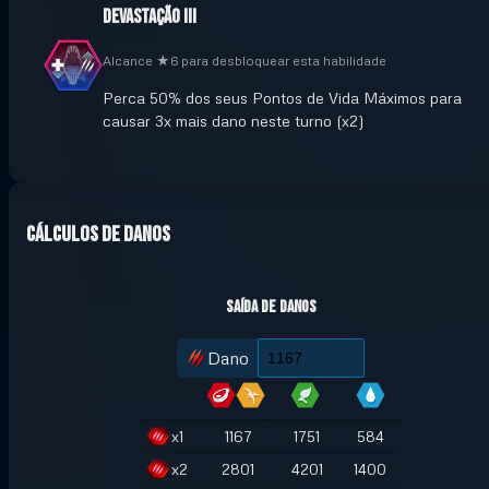
Devastação III
Alcance ★6 para desbloquear esta habilidade
Perca 50% dos seus Pontos de Vida Máximos para
causar 3x mais dano neste turno (x2)
Cálculos de danos
Saída de danos
Dano
x
1
1167
1751
584
x
2
2801
4201
1400