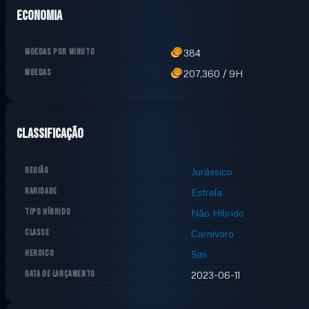
Economia
MOEDAS POR MINUTO
384
MOEDAS
207,360
/
9H
Classificação
REGIÃO
Jurássico
RARIDADE
Estrela
TIPO HÍBRIDO
Não Híbrido
CLASSE
Carnívoro
HEROICO
Sim
DATA DE LANÇAMENTO
2023-06-11