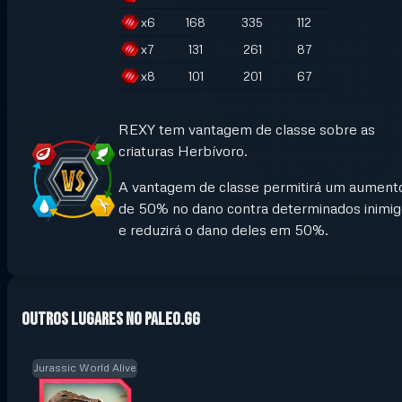
x
6
168
335
112
x
7
131
261
87
x
8
101
201
67
REXY tem vantagem de classe sobre as
criaturas Herbívoro.
A vantagem de classe permitirá um aument
de 50% no dano contra determinados inimi
e reduzirá o dano deles em 50%.
Outros lugares no Paleo.GG
Jurassic World Alive