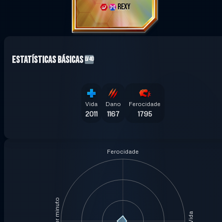
REXY
Estatísticas básicas
LV40
Vida
Dano
Ferocidade
2011
1167
1795
Ferocidade
Vida