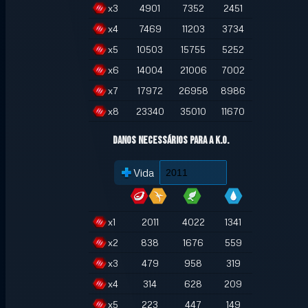
x
3
4901
7352
2451
x
4
7469
11203
3734
x
5
10503
15755
5252
x
6
14004
21006
7002
x
7
17972
26958
8986
x
8
23340
35010
11670
Danos necessários para a K.O.
Vida
x
1
2011
4022
1341
x
2
838
1676
559
x
3
479
958
319
x
4
314
628
209
x
5
223
447
149