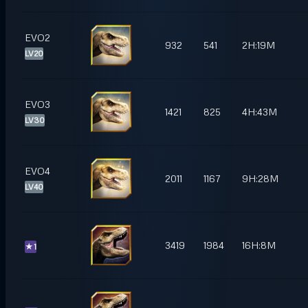
EVO2
932
541
2H:19M
LV20
EVO3
1421
825
4H:43M
LV30
EVO4
2011
1167
9H:28M
LV40
3419
1984
16H:8M
★
1