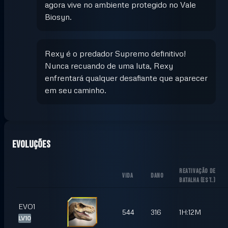
agora vive no ambiente protegido no Vale
Biosyn.
Rexy é o predador Supremo definitivo!
Nunca recuando de uma luta, Rexy
enfrentará qualquer desafiante que aparecer
em seu caminho.
Evoluções
REATIVAÇÃO DE
VIDA
DANO
BATALHA
(
EST.
)
EVO1
544
316
1H:12M
LV10