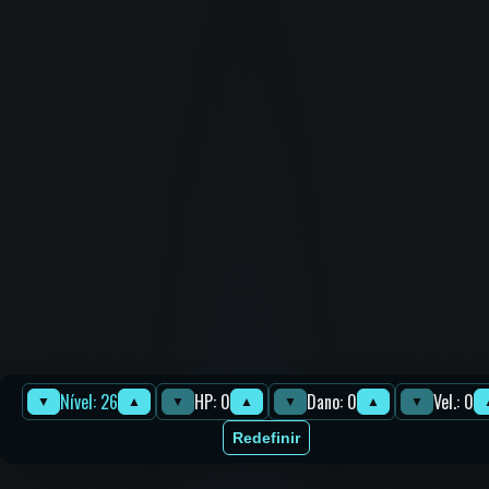
Nível: 26
HP: 0
Dano: 0
Vel.: 0
▼
▲
▼
▲
▼
▲
▼
Redefinir