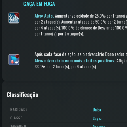
CAÇA EM FUGA
Alvo: Auto.
Aumentar velocidade
de 25.0%
por 1 turno(s
por 2 ataque(s)
.
Aumentar ataque
de 50.0%
por 2 turno(
por 4 ataque(s)
.
100.0% de chance de
Desviar
de 100.0
por 1 turno(s)
, por 2 ataque(s)
.
Após cada fase da ação
:
se o adversário Dano reduzi
Alvo: adversário com mais efeitos positivos.
Afliçã
33.0%
por 2 turno(s)
, por 4 ataque(s)
.
Classificação
Único
RARIDADE
Sagaz
CLASSE
Pequeno
TAMANHO