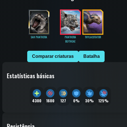
SAH PANTHERA
PANTHERA
THYLACOTATOR
BLYTHEAE
Comparar criaturas
Batalha
Estatísticas básicas
4300
1600
127
0%
30%
125%
Resistência