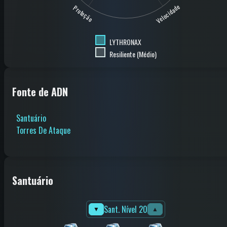
Velocidade
Proteção
LYTHRONAX
Resiliente (Médio)
Fonte de ADN
Santuário
Torres De Ataque
Santuário
Sant. Nível 20
▼
▲