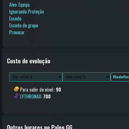
Alvo: Equipa
Ignorando Proteção
Escudo
Escudo de grupo
Provocar
Custo de evolução
Redefin
Para subir de nível:
:
90
LYTHRONAX
:
700
Outros lugares no Paleo.GG