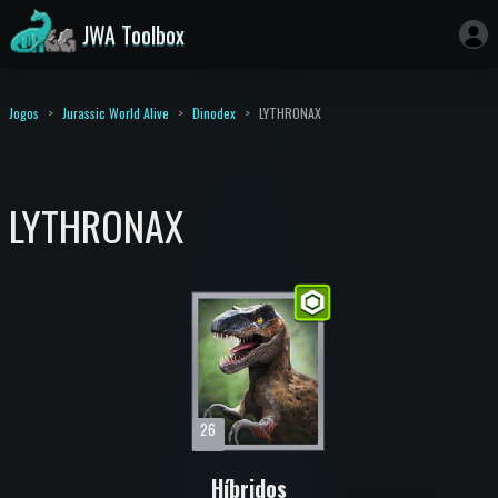
JWA Toolbox
Jogos
Jurassic World Alive
Dinodex
LYTHRONAX
LYTHRONAX
26
Híbridos